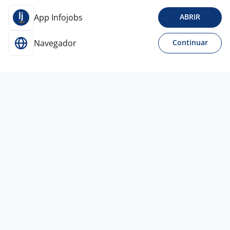
App Infojobs
ABRIR
Navegador
Continuar
31 jul
Supervisor De Vendas/Atendimento
(Trade Marketing)
4,5
Top Target Trade
Marketing
São Paulo - SP
A combinar
Entre 3 e 5 anos
Ensino Superior
Presencial