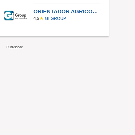
ORIENTADOR AGRICOLA II - Orleans SC (1042-11765823)
GI GROUP
4,5