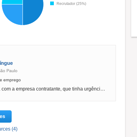
Recrutador (25%)
língue
São Paulo
 de emprego
bastante tranquilo, a agência já trabalhava com a empresa contratante, que tinha urgência por ser vaga confidencial
ces
rces (4)