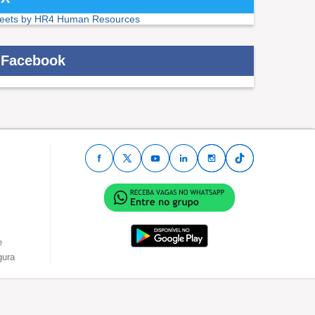
eets by HR4 Human Resources
Facebook
e
gura