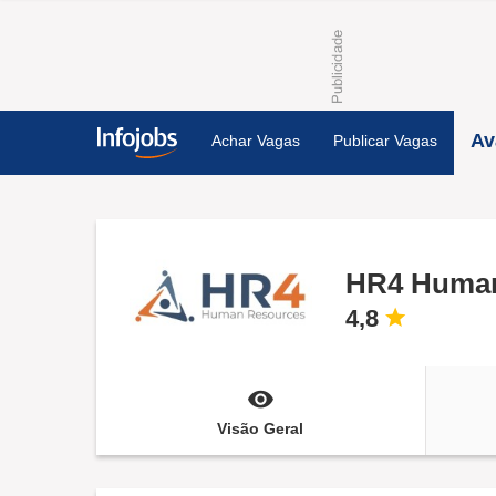
Av
Achar Vagas
Publicar Vagas
HR4 Human
4,8
Visão Geral