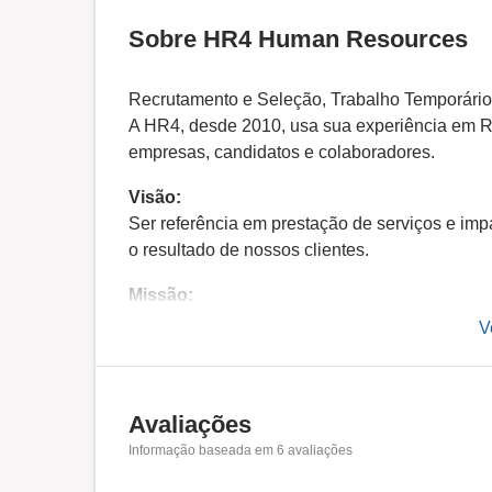
Sobre HR4 Human Resources
Recrutamento e Seleção, Trabalho Temporário 
A HR4, desde 2010, usa sua experiência em R
empresas, candidatos e colaboradores.
Visão:
Ser referência em prestação de serviços e imp
o resultado de nossos clientes.
Missão:
Queremos viabilizar conexões prósperas e du
V
Avaliações
Informação baseada em
6
avaliações