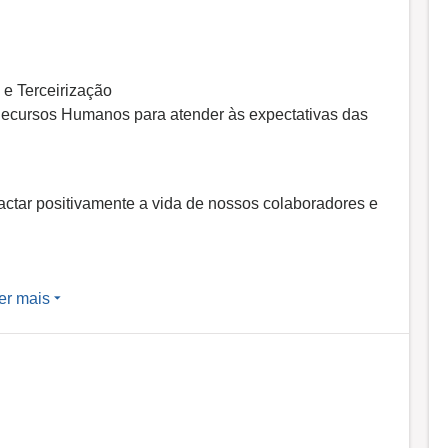
e Terceirização
ecursos Humanos para atender às expectativas das
actar positivamente a vida de nossos colaboradores e
radouras entre pessoas e empresas.
er mais