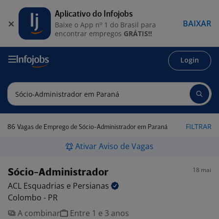
Aplicativo do Infojobs
BAIXAR
Baixe o App nº 1 do Brasil para
encontrar empregos
GRÁTIS!!
Login
86
FILTRAR
Vagas de Emprego de Sócio-Administrador em Paraná
Ativar Aviso de Vagas
18 mai
Sócio-Administrador
ACL Esquadrias e
Persianas
Colombo - PR
A combinar
Entre 1 e 3 anos