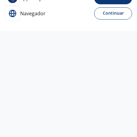
Navegador
Continuar
13 jul
SDR (Sales Development
Representative) - Home Office
Noronha
Idiomas
São Paulo - SP
R$ 1.612,00 a R$ 3.000,00
Sem experiência
Ensino Médio (2º Grau)
Home office
10 jun
SDR Sales Development