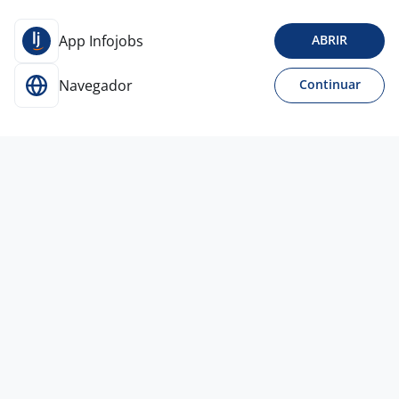
App Infojobs
ABRIR
Navegador
Continuar
4 ago
Representante Comercial
Navarro
Agroalimentos
Guarulhos - SP
A combinar
Ensino Médio (2º Grau)
Home office
3 ago
Representante Comercial (Remoto)
S2ti.com