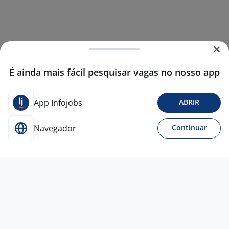
É ainda mais fácil pesquisar vagas no nosso app
App Infojobs
ABRIR
Navegador
Continuar
24 jul
Coordenador(A) Comercial - São
Marcos/RS
The Foursales
Company