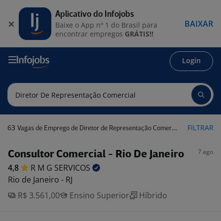
Aplicativo do Infojobs
BAIXAR
Baixe o App nº 1 do Brasil para
encontrar empregos
GRÁTIS!!
Login
63
FILTRAR
Vagas de Emprego de Diretor de Representação Comercial
7 ago
Consultor Comercial - Rio De Janeiro
4,8
R M G
SERVICOS
Rio de Janeiro - RJ
R$ 3.561,00
Ensino Superior
Híbrido