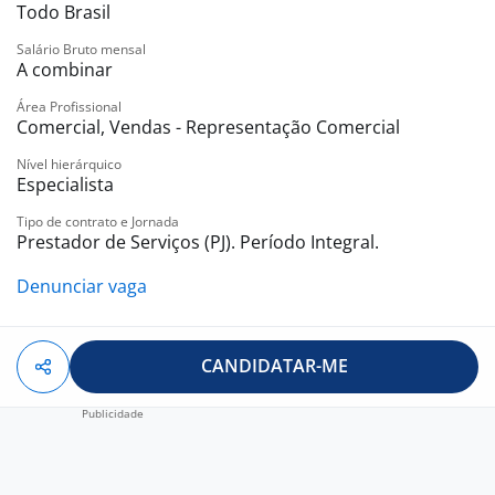
Todo Brasil
Modelos de contratação:
Representação comercial (PJ)
Salário Bruto mensal
A combinar
Estrutura de suporte comercial, marketing e BackOffice
Envie seu portfólio para a nossa equipe pelo WhatsApp
Área Profissional
(11) 93749-8714
Comercial, Vendas - Representação Comercial
Nível hierárquico
Especialista
Tipo de contrato e Jornada
Prestador de Serviços (PJ). Período Integral.
Denunciar vaga
CANDIDATAR-ME