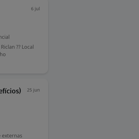
6 jul
cial
Riclan ?? Local
lho
25 jun
fícios)
e externas