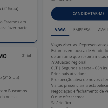
 (2º Grau)
CANDIDATAR-ME
no Estamos em
ara fazer parte
VAGA
EMPRESA
AVAL
Vagas Abertas- Representante 
Estamos em busca de Vendedore
31 jul
OMO
de um time que respira metas e
?? Atuação regional
CLT | Segunda a sexta – 08h às
Principais atividade:
 (2º Grau)
Prospecção ativa de novos clie
Visitas presenciais a estabele
rcom Buscamos
Negociação e fechamento de v
 da nossa
O que oferecemos:
Salário fixo