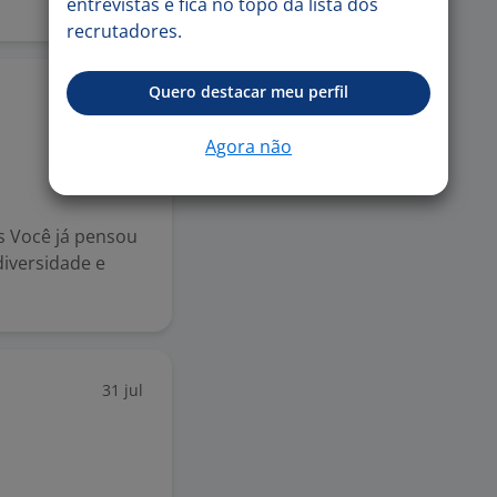
entrevistas e fica no topo da lista dos
recrutadores.
Quero destacar meu perfil
4 ago
Agora não
s Você já pensou
iversidade e
31 jul