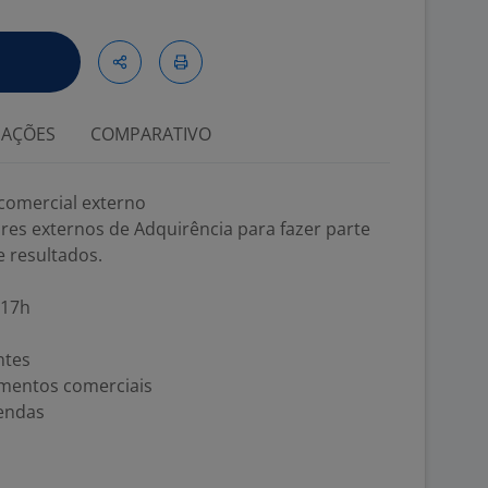
IAÇÕES
COMPARATIVO
comercial externo
s externos de Adquirência para fazer parte
 resultados.
 17h
ntes
cimentos comerciais
endas