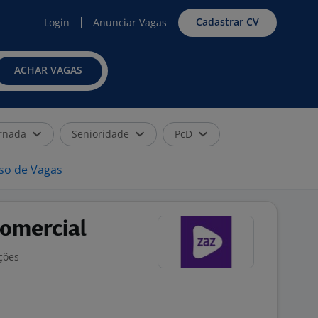
Cadastrar CV
Login
Anunciar Vagas
ACHAR VAGAS
rnada
Senioridade
PcD
iso de Vagas
omercial
ções