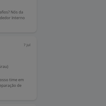
afios? Nós da
dedor Interno
7 jul
Grau)
osso time em
separação de