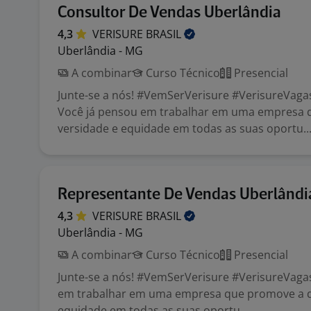
Consultor De Vendas Uberlândia
4,3
VERISURE
BRASIL
Uberlândia - MG
A combinar
Curso Técnico
Presencial
Junte-se a nós! #VemSerVerisure #VerisureVaga
Você já pensou em trabalhar em uma empresa 
versidade e equidade em todas as suas oportu..
Representante De Vendas Uberlândi
4,3
VERISURE
BRASIL
Uberlândia - MG
A combinar
Curso Técnico
Presencial
Junte-se a nós! #VemSerVerisure #VerisureVaga
em trabalhar em uma empresa que promove a d
equidade em todas as suas oportu...