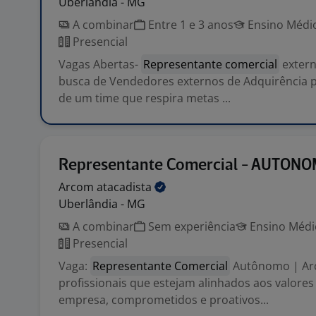
Uberlândia - MG
A combinar
Entre 1 e 3 anos
Ensino Médio
Presencial
Vagas Abertas-
Representante comercial
exter
busca de Vendedores externos de Adquirência p
de um time que respira metas ...
Representante Comercial - AUTON
Arcom
atacadista
Uberlândia - MG
A combinar
Sem experiência
Ensino Médio
Presencial
Vaga:
Representante Comercial
Autônomo | A
profissionais que estejam alinhados aos valores
empresa, comprometidos e proativos...