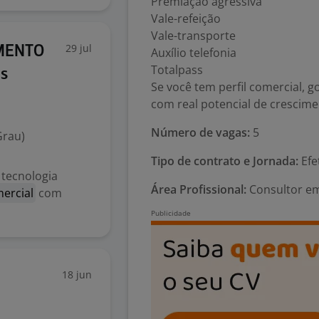
Premiação agressiva
Vale-refeição
Vale-transporte
29 jul
GMENTO
Auxílio telefonia
Totalpass
is
Se você tem perfil comercial, 
com real potencial de crescime
Número de vagas:
5
Grau)
Tipo de contrato e Jornada:
Efe
 tecnologia
Área Profissional:
Consultor em
ercial
com
18 jun