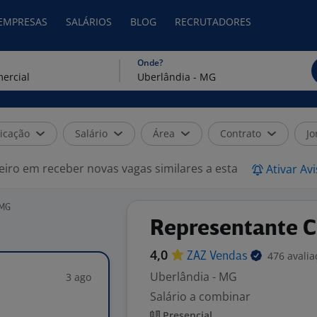
 EMPRESAS
SALÁRIOS
BLOG
RECRUTADORES
Onde?
icação
Salário
Área
Contrato
Jo
eiro em receber novas vagas similares a esta
Ativar Av
 MG
Representante C
4,0
476 avalia
ZAZ
Vendas
Uberlândia - MG
3 ago
Salário a combinar
Presencial