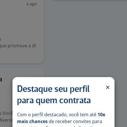
4 ago
s
que promove a di
.
4 ago
a
Destaque seu perfil
para quem contrata
s Você já pensou
Com o perfil destacado, você tem até
10x
iversidade e
mais chances
de receber convites para