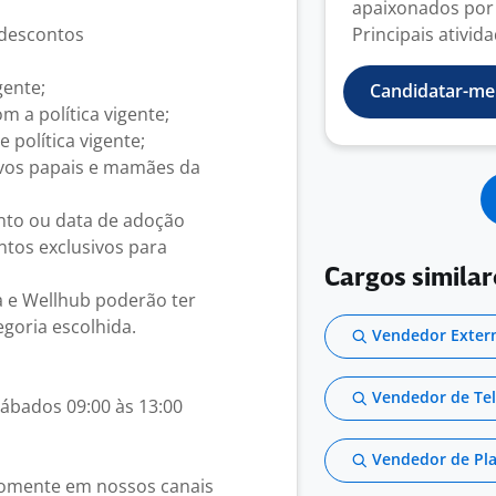
apaixonados por 
 descontos
Principais ativid
gente;
Candidatar-me
 a política vigente;
 política vigente;
ovos papais e mamães da
ento ou data de adoção
tos exclusivos para
Cargos simila
a e Wellhub poderão ter
goria escolhida.
Vendedor Extern
Vendedor de Tel
sábados 09:00 às 13:00
Vendedor de Pl
 somente em nossos canais