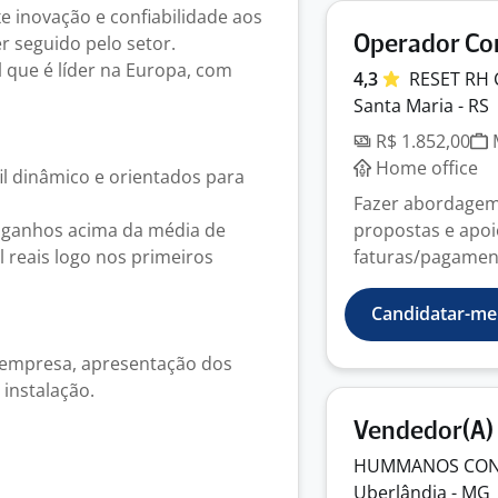
e inovação e confiabilidade aos
r seguido pelo setor.
Operador Co
l que é líder na Europa, com
4,3
RESET RH
Santa Maria - RS
R$ 1.852,00
M
Home office
l dinâmico e orientados para
Fazer abordagem
 ganhos acima da média de
propostas e apoi
 reais logo nos primeiros
faturas/pagamento
Candidatar-me
a empresa, apresentação dos
instalação.
Vendedor(A) 
HUMMANOS CON
Uberlândia - MG