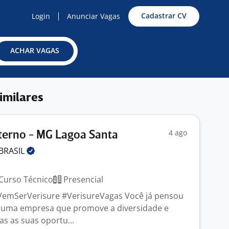
Cadastrar CV
Login
Anunciar Vagas
ACHAR VAGAS
imilares
4 ago
terno - MG Lagoa Santa
BRASIL
G
Curso Técnico
Presencial
#VemSerVerisure #VerisureVagas Você já pensou
 uma empresa que promove a diversidade e
s as suas oportu...