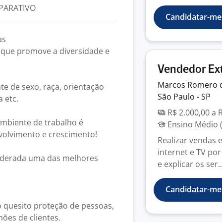
PARATIVO
Candidatar-me
as
que promove a diversidade e
Vendedor Ex
Marcos Romero 
e de sexo, raça, orientação
São Paulo - SP
a etc.
R$ 2.000,00 a 
mbiente de trabalho é
Ensino Médio (
volvimento e crescimento!
Realizar vendas e
internet e TV po
siderada uma das melhores
e explicar os ser..
Candidatar-me
no quesito proteção de pessoas,
hões de clientes.