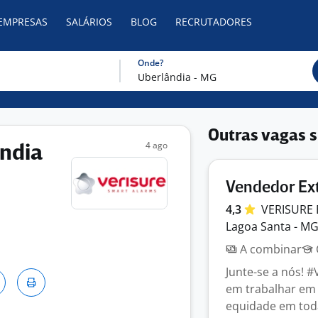
 EMPRESAS
SALÁRIOS
BLOG
RECRUTADORES
Onde?
Outras vagas s
4 ago
ndia
Vendedor Ex
4,3
VERISURE
Lagoa Santa - M
A combinar
Junte-se a nós! 
em trabalhar em
equidade em toda