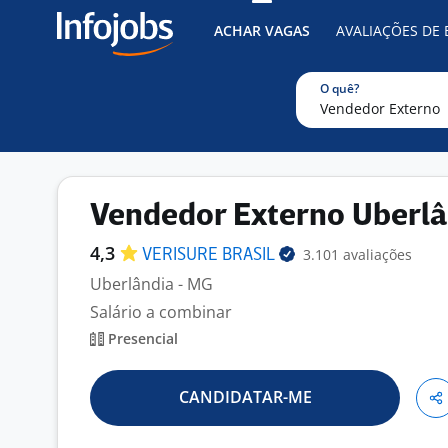
ACHAR VAGAS
AVALIAÇÕES DE
O quê?
Vendedor Externo Uberlâ
4,3
3.101 avaliações
VERISURE
BRASIL
Uberlândia - MG
Salário a combinar
Presencial
CANDIDATAR-ME