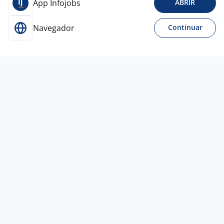
App Infojobs
ABRIR
Navegador
Continuar
22 abr
Representante Comercial Autônomo
4,2
Kamix
Foods
Guarulhos - SP
A combinar
Entre 3 e 5 anos
Ensino Médio (2º Grau)
Home office
5 jun
Representante Comercial Autônomo
Osba