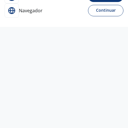
Navegador
Continuar
16 jul
Analista De Redes
4,1
SEBRATEL
Porto Alegre - RS
A combinar
Ensino Superior
Presencial
15 jul
Técnico(A) De Obras - Atuação Em
Campo
4,5
MANPOWER STAFFING.
(Matriz)
São Paulo - SP
R$ 3.000,00
Curso Técnico
Presencial