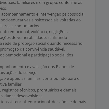
ividuais, familiares e em grupo, conforme as
iço.
para acompanhamento e intervenção psicossocial.
s socioeducativas e psicossociais voltadas ao
liares e comunitários.
mento emocional, violência, negligência,
uações de vulnerabilidade, realizando
rede de proteção social quando necessário.
a promoção da convivência saudável,
ocioemocional e participação social dos
companhamento e avaliação dos Planos de
is ações do serviço.
ão e apoio às famílias, contribuindo para o
iva familiar.
s, registros técnicos, prontuários e demais
ividades desenvolvidas.
cioassistencial, educacional, de saúde e demais