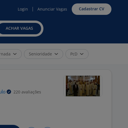
Cadastrar CV
Login
Anunciar Vagas
ACHAR VAGAS
rnada
Senioridade
PcD
220 avaliações
ulo