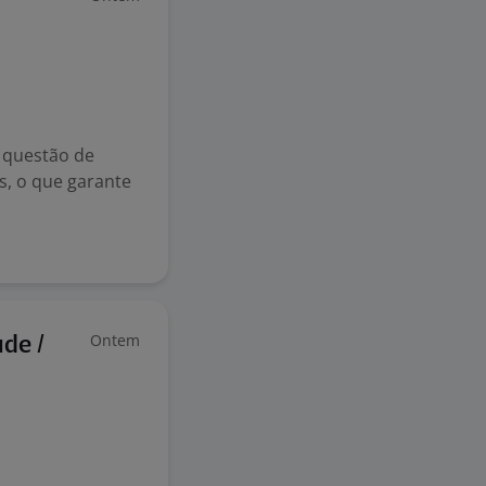
 questão de
s, o que garante
Ontem
ude /