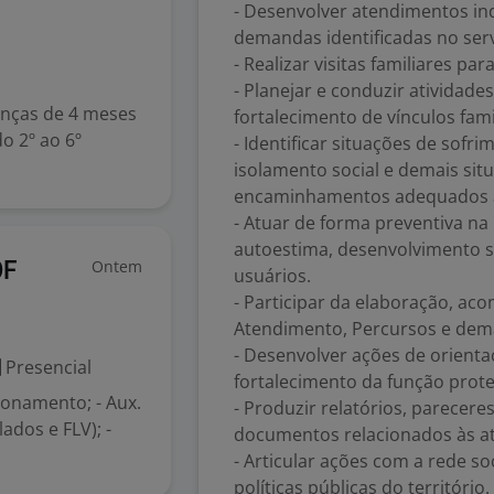
- Desenvolver atendimentos ind
demandas identificadas no serv
- Realizar visitas familiares 
- Planejar e conduzir atividade
ianças de 4 meses
fortalecimento de vínculos fami
o 2º ao 6º
- Identificar situações de sofri
isolamento social e demais sit
encaminhamentos adequados à 
- Atuar de forma preventiva n
autoestima, desenvolvimento s
Ontem
DF
usuários.
- Participar da elaboração, a
Atendimento, Percursos e dema
- Desenvolver ações de orientaç
Presencial
fortalecimento da função protet
onamento; - Aux.
- Produzir relatórios, parecere
ados e FLV); -
documentos relacionados às at
- Articular ações com a rede so
políticas públicas do território.