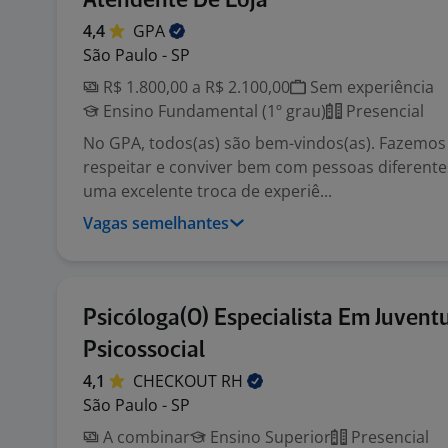
Atendente De Loja
4,4
GPA
São Paulo - SP
R$ 1.800,00 a R$ 2.100,00
Sem experiência
Ensino Fundamental (1º grau)
Presencial
No GPA, todos(as) são bem-vindos(as). Fazemos
respeitar e conviver bem com pessoas diferente
uma excelente troca de experiê...
Vagas semelhantes
Psicóloga(O) Especialista Em Juvent
Psicossocial
4,1
CHECKOUT
RH
São Paulo - SP
A combinar
Ensino Superior
Presencial