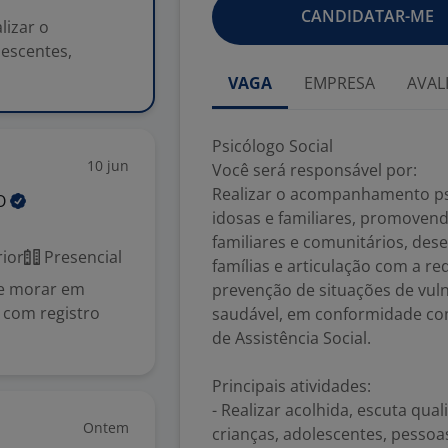
CANDIDATAR-ME
lizar o
escentes,
VAGA
EMPRESA
AVAL
Psicólogo Social
10 jun
Você será responsável por:
Realizar o acompanhamento psi
O
idosas e familiares, promovend
familiares e comunitários, des
ior
Presencial
famílias e articulação com a re
ve morar em
prevenção de situações de vul
 com registro
saudável, em conformidade com 
de Assistência Social.
Principais atividades:
- Realizar acolhida, escuta qu
Ontem
crianças, adolescentes, pessoas