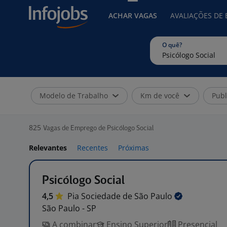
ACHAR VAGAS
AVALIAÇÕES DE
O quê?
Modelo de Trabalho
Km de você
Publ
825
Vagas de Emprego de Psicólogo Social
Relevantes
Recentes
Próximas
Psicólogo Social
4,5
Pia Sociedade de São
Paulo
São Paulo - SP
A combinar
Ensino Superior
Presencial