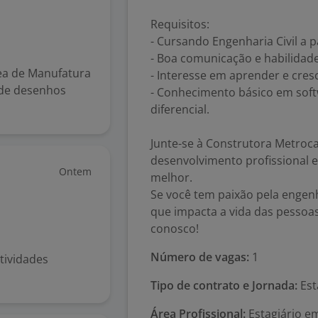
Requisitos:
- Cursando Engenharia Civil a p
- Boa comunicação e habilidad
rea de Manufatura
- Interesse em aprender e cres
o de desenhos
- Conhecimento básico em sof
diferencial.
Junte-se à Construtora Metroca
desenvolvimento profissional 
Ontem
melhor.
Se você tem paixão pela engenha
que impacta a vida das pessoas
conosco!
Número de vagas:
1
tividades
Tipo de contrato e Jornada:
Est
Área Profissional:
Estagiário em