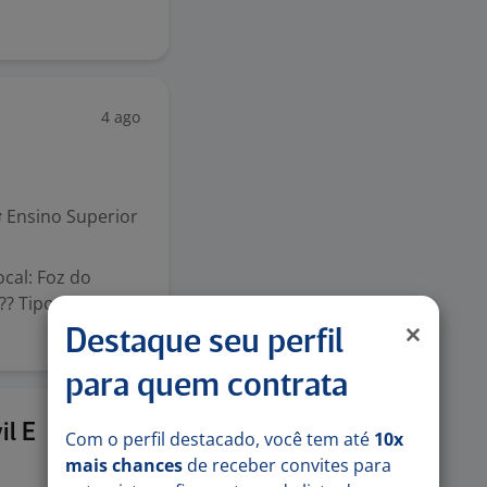
4 ago
Ensino Superior
ocal: Foz do
?? Tipo de
Destaque seu perfil
para quem contrata
4 ago
il E
Com o perfil destacado, você tem até
10x
mais chances
de receber convites para