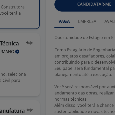
CANDIDATAR-ME
a Construtora
você terá a
VAGA
EMPRESA
AVAL
Oportunidade de Estágio em En
Hoje
 Técnica
Como Estagiário de Engenharia 
UMANO
em projetos desafiadores, col
contribuindo para o desenvolv
Seu papel será fundamental pa
o, seleciona
planejamento até a execução.
 Civil para
Você será responsável por aux
andamento das obras, realizar
normas técnicas.
Além disso, você terá a chanc
Hoje
Manufatura
sustentabilidade e novas tecnol