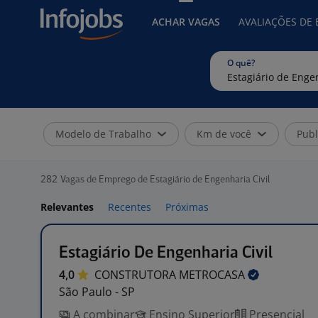
ACHAR VAGAS
AVALIAÇÕES DE
O quê?
Modelo de Trabalho
Km de você
Publ
282
Vagas de Emprego de Estagiário de Engenharia Civil
Relevantes
Recentes
Próximas
Estagiário De Engenharia Civil
4,0
CONSTRUTORA
METROCASA
São Paulo - SP
A combinar
Ensino Superior
Presencial