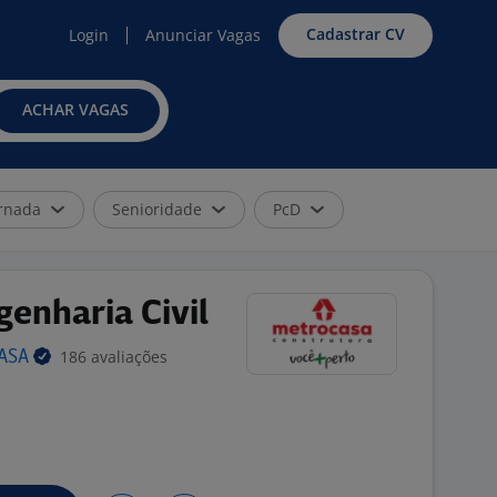
Cadastrar CV
Login
Anunciar Vagas
ACHAR VAGAS
rnada
Senioridade
PcD
genharia Civil
186 avaliações
ASA