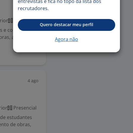
entrevistas e fica no topo da lista dos
recrutadores.
rior
Presencial
Quero destacar meu perfil
s e com vontade
bras, apoiando o
Agora não
4 ago
ior
Presencial
 de estudantes
nto de obras,