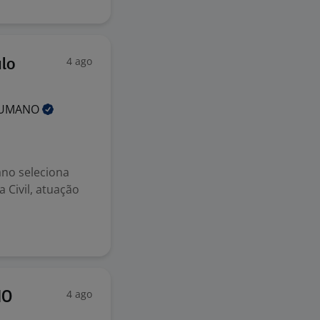
4 ago
ulo
UMANO
no seleciona
 Civil, atuação
4 ago
IO