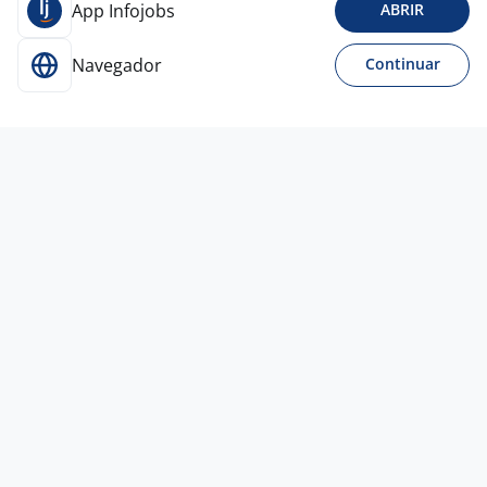
App Infojobs
ABRIR
Navegador
Continuar
22 mai
Estágio Engenharia Civil
Solidum
RH
São Paulo - SP
A combinar
Ensino Superior
Presencial
11 mai
Estágio Em Engenharia Civil
4,6
Vitta
Residencial
São Paulo - SP