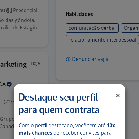
au)
Presencial
Habilidades
ão das gôndola.
xílio de Estágio -
comunicação verbal
Organ
relacionamento interpessoal
Denunciar vaga
Hoje
marketing
TDA
Destaque seu perfil
 (2º Grau)
para quem contrata
 Grupo Bertani
Com o perfil destacado, você tem até
10x
 Canadá e outros)
mais chances
de receber convites para