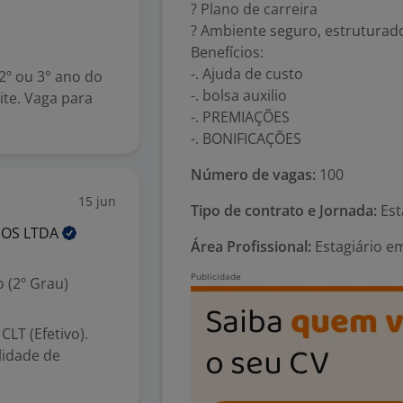
? Plano de carreira
? Ambiente seguro, estrutur
Benefícios:
-. Ajuda de custo
 2º ou 3° ano do
-. bolsa auxilio
te. Vaga para
-. PREMIAÇÕES
-. BONIFICAÇÕES
Número de vagas:
100
15 jun
Tipo de contrato e Jornada:
Est
NOS
LTDA
Área Profissional:
Estagiário e
 (2º Grau)
LT (Efetivo).
lidade de