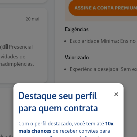
20 mai
Exigências
Escolaridade Mínima: Ensino
u)
Presencial
ividades de
Valorizado
inadimplências,
Experiência desejada: Sem e
Habilidades
Destaque seu perfil
Ontem
BOA COMUNICAÇÃO
para quem contrata
Denunciar vaga
Com o perfil destacado, você tem até
10x
mais chances
de receber convites para
lsa Auxílio: R$