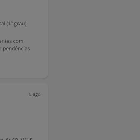
l (1º grau)
ientes com
ar pendências
5 ago