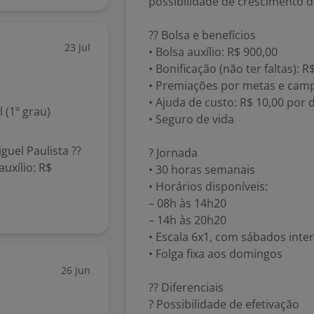
possibilidade de crescimento 
?? Bolsa e benefícios
23 jul
• Bolsa auxílio: R$ 900,00
• Bonificação (não ter faltas): R
• Premiações por metas e cam
• Ajuda de custo: R$ 10,00 por 
(1º grau)
• Seguro de vida
uel Paulista ??
? Jornada
auxílio: R$
• 30 horas semanais
• Horários disponíveis:
– 08h às 14h20
– 14h às 20h20
• Escala 6x1, com sábados inte
• Folga fixa aos domingos
26 jun
?? Diferenciais
? Possibilidade de efetivação