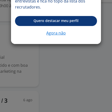
entrevistas e fica no topo da lista dos
10h00 às 17h00 ??
recrutadores.
Quero destacar meu perfil
Agora não
6 ago
ial
ido e com boa
arketing na
6 ago
/ 3