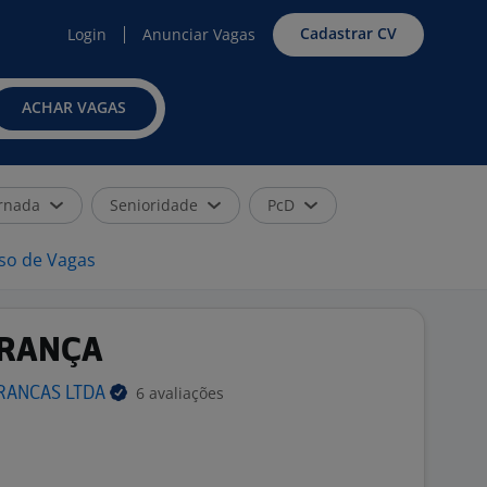
Cadastrar CV
Login
Anunciar Vagas
ACHAR VAGAS
rnada
Senioridade
PcD
iso de Vagas
BRANÇA
6 avaliações
BRANCAS
LTDA