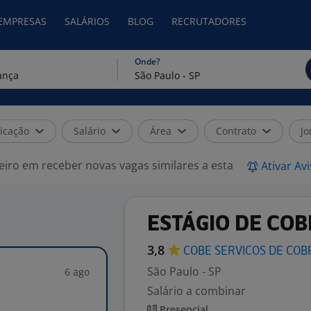
 EMPRESAS
SALÁRIOS
BLOG
RECRUTADORES
Onde?
icação
Salário
Área
Contrato
Jo
eiro em receber novas vagas similares a esta
Ativar Av
ESTÁGIO DE CO
3,8
COBE SERVICOS DE CO
São Paulo - SP
6 ago
Salário a combinar
Presencial