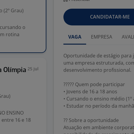
 (2º Grau)
CANDIDATAR-ME
 cursando o
m rotina
VAGA
EMPRESA
AVAL
Oportunidade de estágio para 
uma empresa estruturada, co
25 jul
a Olímpia
desenvolvimento profissional.
????? Quem pode participar
• Jovens de 16 a 18 anos
Grau)
• Cursando o ensino médio (1º 
• Estudar no período da manhã
NO ENSINO
 entre 16 e 18
?? Sobre a oportunidade
Atuação em ambiente corporati