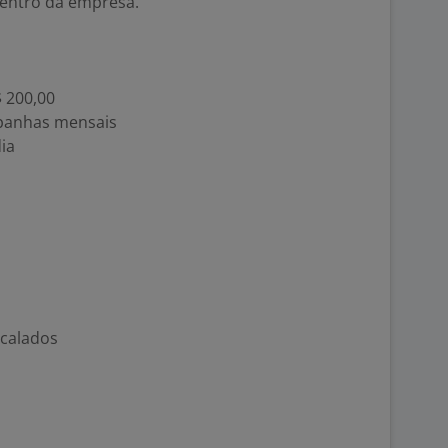
dentro da empresa.
$ 200,00
panhas mensais
dia
rcalados