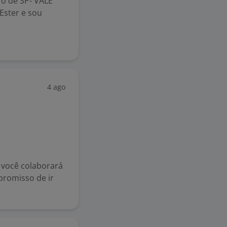
ro de SP- VALE
ster e sou
4 ago
 você colaborará
promisso de ir