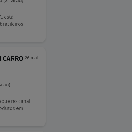
 (2º Grau)
. está
rasileiros,
26 mai
M CARRO
Grau)
aque no canal
rodutos em