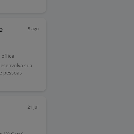
5 ago
e
office
desenvolva sua
de pessoas
21 jul