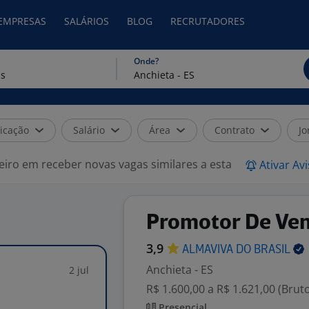
 EMPRESAS
SALÁRIOS
BLOG
RECRUTADORES
Onde?
icação
Salário
Área
Contrato
Jo
eiro em receber novas vagas similares a esta
Ativar Av
Promotor De Ve
3,9
ALMAVIVA DO
BRASIL
Anchieta - ES
2 jul
R$ 1.600,00 a R$ 1.621,00 (Brut
Presencial