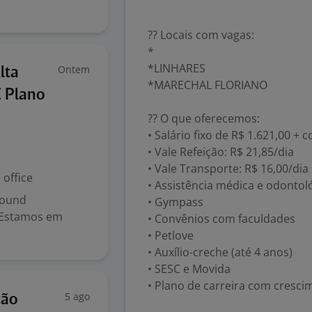
?? Locais com vagas:
*
*LINHARES
Ontem
lta
*MARECHAL FLORIANO
E Plano
?? O que oferecemos:
• Salário fixo de R$ 1.621,00 +
• Vale Refeição: R$ 21,85/dia
• Vale Transporte: R$ 16,00/dia
office
• Assistência médica e odontol
bound
• Gympass
! Estamos em
• Convênios com faculdades
• Petlove
• Auxílio-creche (até 4 anos)
• SESC e Movida
• Plano de carreira com cresci
5 ago
ção