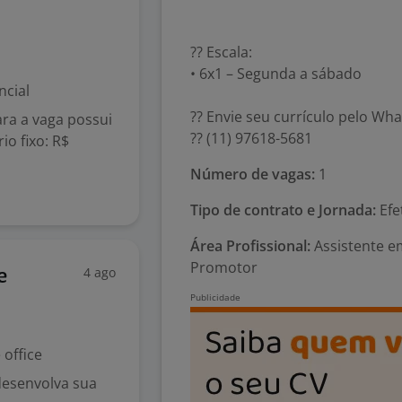
?? Escala:
• 6x1 – Segunda a sábado
ncial
?? Envie seu currículo pelo Wh
ra a vaga possui
?? (11) 97618-5681
io fixo: R$
Número de vagas:
1
Tipo de contrato e Jornada:
Efet
Área Profissional:
Assistente e
Promotor
4 ago
e
office
desenvolva sua