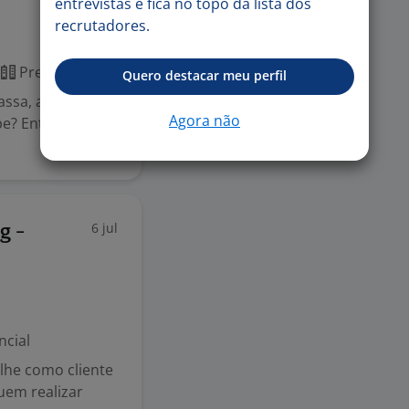
entrevistas e fica no topo da lista dos
recrutadores.
Presencial
Quero destacar meu perfil
passa, ama um
Agora não
ipe? Então vem
6 jul
g -
ncial
lhe como cliente
uem realizar