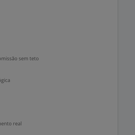
 comissão sem teto
ógica
mento real