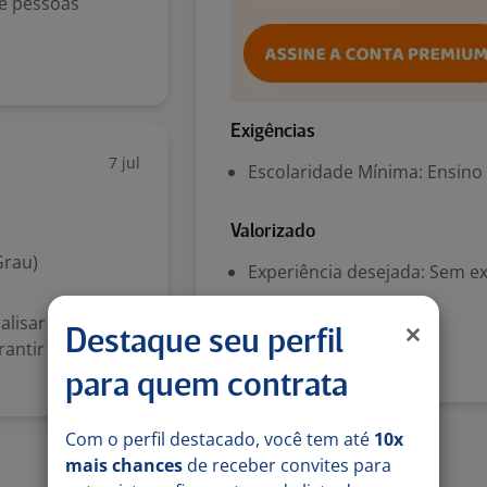
de pessoas
Exigências
7 jul
Escolaridade Mínima: Ensino
Valorizado
Grau)
Experiência desejada: Sem e
lisar e efetuar a
Denunciar vaga
Destaque seu perfil
rantir a melhor
para quem contrata
Com o perfil destacado, você tem até
10x
mais chances
de receber convites para
14 mai