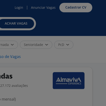
Cadastrar CV
Login
Anunciar Vagas
ACHAR VAGAS
rnada
Senioridade
PcD
iso de Vagas
ndas
27.172 avaliações
o mensal)