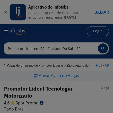
Aplicativo do Infojobs
BAIXAR
Baixe o App nº 1 do Brasil para
encontrar empregos
GRÁTIS!!
Login
1
FILTRAR
Vagas de Emprego de Promotor Lider em São Caetano do Sul - SP
Ativar Aviso de Vagas
3 ago
Promotor Líder | Tecnologia -
Motorizado
4,6
Spot
Promo
Todo Brasil