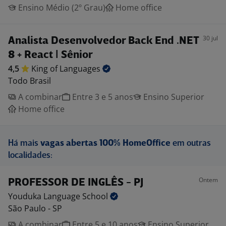
Ensino Médio (2º Grau)
Home office
30 jul
Analista Desenvolvedor Back End .NET
8 + React | Sênior
4,5
King of
Languages
Todo Brasil
A combinar
Entre 3 e 5 anos
Ensino Superior
Home office
Há mais
vagas abertas 100% HomeOffice
em outras
localidades:
Ontem
PROFESSOR DE INGLÊS - PJ
Youduka Language
School
São Paulo - SP
A combinar
Entre 5 e 10 anos
Ensino Superior