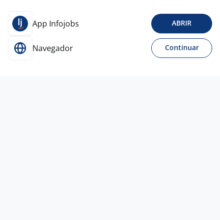
App Infojobs
ABRIR
Navegador
Continuar
1 ago
Professor De Inglês - Online
TERRA DUO COMERCIO E SERVICOS EMPRESARIAIS
LTDA
São Paulo - SP
R$ 1.000,00
Entre 1 e 3 anos
Ensino Médio (2º Grau)
Home office