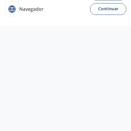
Navegador
Continuar
2 jul
Professor(A) De Musculação 18Hs Ás
23Hs TATUAPÉ
SMFIT Atividades Desportivas
Ltda
Todo Brasil
R$ 2.164,00 a R$ 2.200,00
Ensino Superior
Presencial
Há mais
vagas abertas 100% HomeOffice
em outras
localidades: