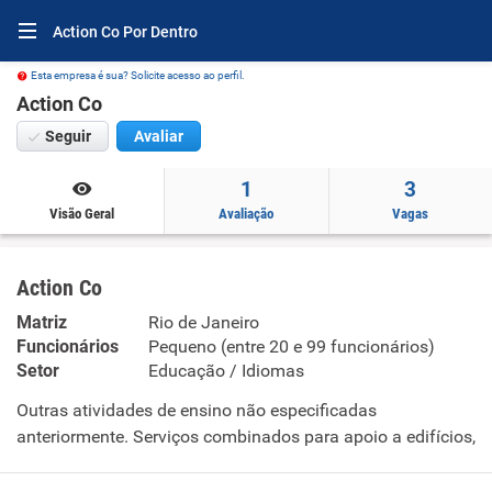
Action Co Por Dentro
Esta empresa é sua? Solicite acesso ao perfil.
Action Co
Seguir
Avaliar
1
3
Visão Geral
Avaliação
Vagas
Action Co
Matriz
Rio de Janeiro
Funcionários
Pequeno (entre 20 e 99 funcionários)
Setor
Educação / Idiomas
Outras atividades de ensino não especificadas
anteriormente. Serviços combinados para apoio a edifícios,
exceto condomínios prediais