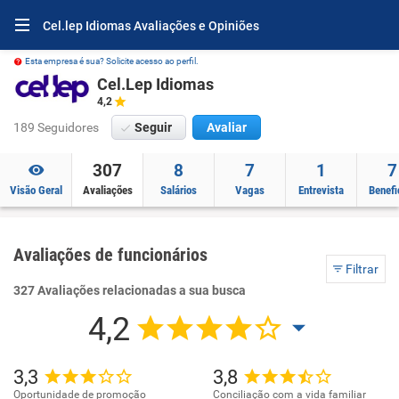
Cel.lep Idiomas Avaliações e Opiniões
Esta empresa é sua? Solicite acesso ao perfil.
Cel.Lep Idiomas
4,2
189 Seguidores
Seguir
Avaliar
307
8
7
1
7
Visão Geral
Avaliações
Salários
Vagas
Entrevista
Benefi
Avaliações de funcionários
Filtrar
327 Avaliações relacionadas a sua busca
4,2
3,3
3,8
Oportunidade de promoção
Conciliação com a vida familiar