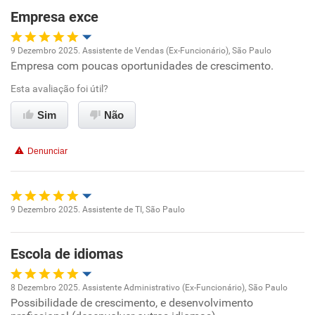
Empresa exce
9 Dezembro 2025. Assistente de Vendas (Ex-Funcionário), São Paulo
Empresa com poucas oportunidades de crescimento.
Oportunidade de promoção
Esta avaliação foi útil?
Ambiente de trabalho
Sim
Não
Conciliação com a vida familiar
Denunciar
Benefícios
Recomenda esta empresa
9 Dezembro 2025. Assistente de TI, São Paulo
Oportunidade de promoção
Recomenda a diretoria
Escola de idiomas
Ambiente de trabalho
8 Dezembro 2025. Assistente Administrativo (Ex-Funcionário), São Paulo
Conciliação com a vida familiar
Possibilidade de crescimento, e desenvolvimento
Oportunidade de promoção