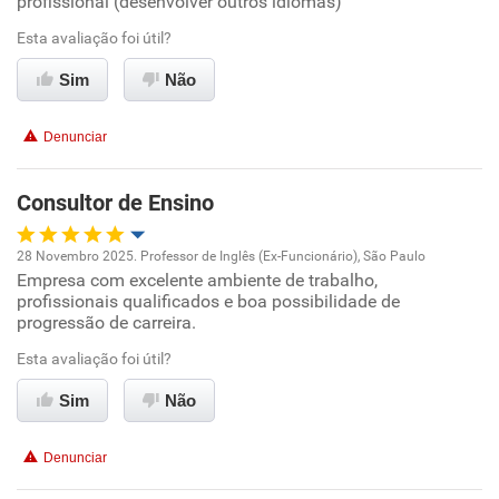
profissional (desenvolver outros idiomas)
Benefícios
Ambiente de trabalho
Esta avaliação foi útil?
Sim
Não
Recomenda esta empresa
Conciliação com a vida familiar
Não recomenda a diretoria
Denunciar
Benefícios
Consultor de Ensino
Recomenda esta empresa
28 Novembro 2025. Professor de Inglês (Ex-Funcionário), São Paulo
Empresa com excelente ambiente de trabalho,
Oportunidade de promoção
profissionais qualificados e boa possibilidade de
progressão de carreira.
Ambiente de trabalho
Esta avaliação foi útil?
Conciliação com a vida familiar
Sim
Não
Benefícios
Denunciar