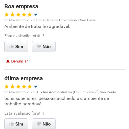
Recomenda esta empresa
Boa empresa
Recomenda a diretoria
25 Novembro 2025. Consultora de Experiência I, São Paulo
Ambiente de trabalho agradavél.
Oportunidade de promoção
Esta avaliação foi útil?
Ambiente de trabalho
Sim
Não
Conciliação com a vida familiar
Denunciar
Benefícios
ótima empresa
Recomenda esta empresa
25 Novembro 2025. Auxiliar Administrativo (Ex-Funcionário), São Paulo
Recomenda a diretoria
bons superiores, pessoas acolhedoras, ambiente de
Oportunidade de promoção
trabalho agradavél.
Ambiente de trabalho
Esta avaliação foi útil?
Sim
Não
Conciliação com a vida familiar