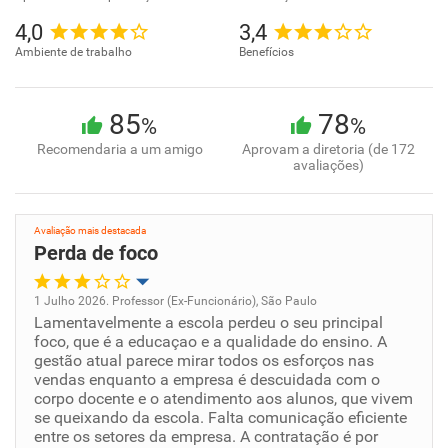
4,0
3,4
Ambiente de trabalho
Benefícios
85
78
%
%
Recomendaria a um amigo
Aprovam a diretoria (de 172
avaliações)
Avaliação mais destacada
Perda de foco
1 Julho 2026. Professor (Ex-Funcionário), São Paulo
Lamentavelmente a escola perdeu o seu principal
Oportunidade de promoção
foco, que é a educaçao e a qualidade do ensino. A
gestão atual parece mirar todos os esforços nas
Ambiente de trabalho
vendas enquanto a empresa é descuidada com o
corpo docente e o atendimento aos alunos, que vivem
se queixando da escola. Falta comunicação eficiente
Conciliação com a vida familiar
entre os setores da empresa. A contratação é por