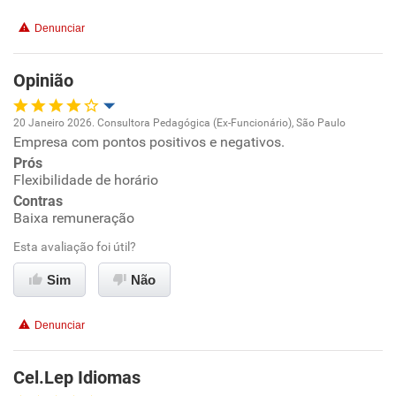
Benefícios
Denunciar
Recomenda esta empresa
Opinião
20 Janeiro 2026. Consultora Pedagógica (Ex-Funcionário), São Paulo
Empresa com pontos positivos e negativos.
Oportunidade de promoção
Prós
Flexibilidade de horário
Ambiente de trabalho
Contras
Baixa remuneração
Conciliação com a vida familiar
Esta avaliação foi útil?
Benefícios
Sim
Não
Recomenda esta empresa
Denunciar
Cel.Lep Idiomas