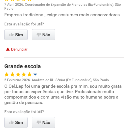
7 Abril 2026. Coordenador de Expansão de Franquias (Ex-Funcionário), São
Recomenda a diretoria
Paulo
Oportunidade de promoção
Empresa tradicional, exige costumes mais conservadores
Esta avaliação foi útil?
Ambiente de trabalho
Sim
Não
Conciliação com a vida familiar
Denunciar
Benefícios
Grande escola
Recomenda esta empresa
Recomenda a diretoria
5 Fevereiro 2026. Analista de RH Sênior (Ex-Funcionário), São Paulo
O Cel.Lep foi uma grande escola pra mim, sou muito grata
Oportunidade de promoção
por todas as experiências que tive. Profissionais muito
comprometidos e com uma visão muito humana sobre a
Ambiente de trabalho
gestão de pessoas.
Esta avaliação foi útil?
Conciliação com a vida familiar
Sim
Não