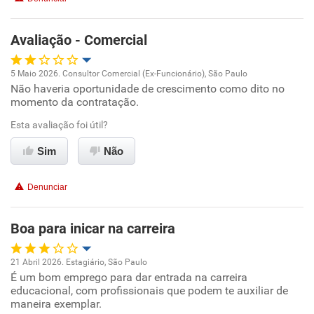
Benefícios
Avaliação - Comercial
Recomenda esta empresa
Não recomenda a diretoria
5 Maio 2026. Consultor Comercial (Ex-Funcionário), São Paulo
Não haveria oportunidade de crescimento como dito no
Oportunidade de promoção
momento da contratação.
Ambiente de trabalho
Esta avaliação foi útil?
Sim
Não
Conciliação com a vida familiar
Denunciar
Benefícios
Boa para inicar na carreira
Não recomenda esta empresa
Não recomenda a diretoria
21 Abril 2026. Estagiário, São Paulo
É um bom emprego para dar entrada na carreira
Oportunidade de promoção
educacional, com profissionais que podem te auxiliar de
maneira exemplar.
Ambiente de trabalho