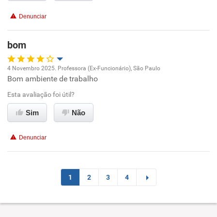
Denunciar
Benefícios
bom
Recomenda esta empresa
Recomenda a diretoria
4 Novembro 2025. Professora (Ex-Funcionário), São Paulo
Bom ambiente de trabalho
Oportunidade de promoção
Esta avaliação foi útil?
Ambiente de trabalho
Sim
Não
Conciliação com a vida familiar
Denunciar
Benefícios
Recomenda esta empresa
1
2
3
4
Recomenda a diretoria