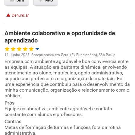
Conciliação com a vida familiar
Denunciar
Benefícios
Ambiente colaborativo e oportunidade de
aprendizado
Recomenda esta empresa
Recomenda a diretoria
11 Junho 2026. Recepcionista em Geral (Ex-Funcionário), São Paulo
Empresa com ambiente agradável e boa convivência entre
Oportunidade de promoção
as equipes. A atuação era bastante dinâmica, envolvendo
atendimento ao aluno, matrículas, apoio administrativo,
Ambiente de trabalho
suporte aos professores e organização de materiais. Foi
uma experiência que contribuiu para o desenvolvimento da
minha comunicação, organização e relacionamento com o
Conciliação com a vida familiar
público.
Prós
Benefícios
Equipe colaborativa, ambiente agradável e contato
constante com alunos e professores.
Contras
Recomenda esta empresa
Metas de formação de turmas e funções fora da rotina
Recomenda a diretoria
administrativa.