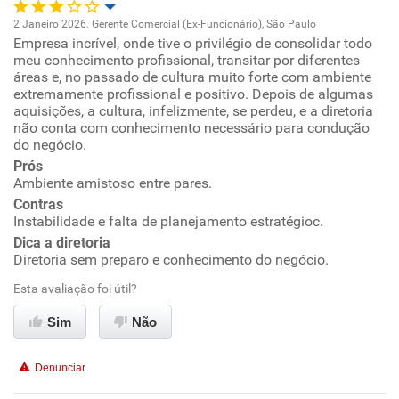
2 Janeiro 2026. Gerente Comercial (Ex-Funcionário), São Paulo
Empresa incrível, onde tive o privilégio de consolidar todo
Oportunidade de promoção
meu conhecimento profissional, transitar por diferentes
áreas e, no passado de cultura muito forte com ambiente
Ambiente de trabalho
extremamente profissional e positivo. Depois de algumas
aquisições, a cultura, infelizmente, se perdeu, e a diretoria
não conta com conhecimento necessário para condução
Conciliação com a vida familiar
do negócio.
Prós
Benefícios
Ambiente amistoso entre pares.
Contras
Instabilidade e falta de planejamento estratégioc.
Recomenda esta empresa
Dica a diretoria
Não recomenda a diretoria
Diretoria sem preparo e conhecimento do negócio.
Esta avaliação foi útil?
Sim
Não
Denunciar