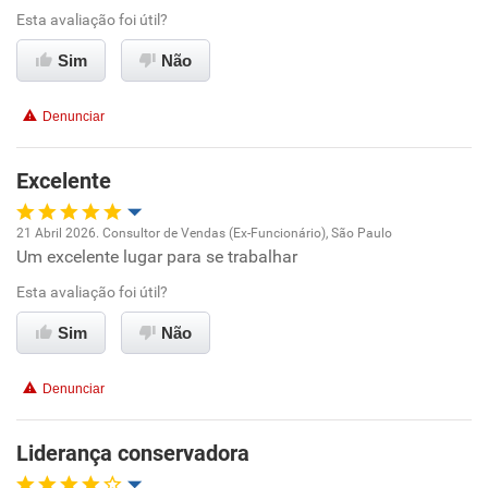
Esta avaliação foi útil?
Conciliação com a vida familiar
Sim
Não
Benefícios
Denunciar
Recomenda esta empresa
Excelente
Recomenda a diretoria
21 Abril 2026. Consultor de Vendas (Ex-Funcionário), São Paulo
Um excelente lugar para se trabalhar
Oportunidade de promoção
Esta avaliação foi útil?
Ambiente de trabalho
Sim
Não
Conciliação com a vida familiar
Denunciar
Benefícios
Liderança conservadora
Recomenda esta empresa