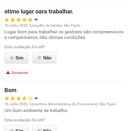
otimo lugar oara trabalhar.
Não recomenda esta empresa
Não recomenda a diretoria
10 Julho 2026. Consultor de Vendas, São Paulo
Lugar bom para trabalhar os gestores são compreensivos
Oportunidade de promoção
e companheiros, dão ótimas condições.
Ambiente de trabalho
Esta avaliação foi útil?
Sim
Não
Conciliação com a vida familiar
Denunciar
Benefícios
Bom
Recomenda esta empresa
Recomenda a diretoria
10 Julho 2026. Consultora Administrativa (Ex-Funcionário), São Paulo
Um bom ambiente de trabalho.
Oportunidade de promoção
Esta avaliação foi útil?
Ambiente de trabalho
Sim
Não