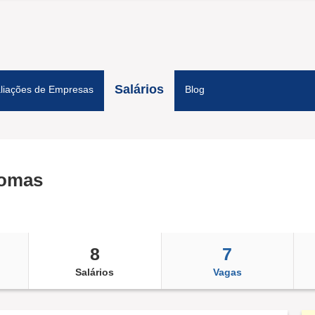
Salários
liações de Empresas
Blog
iomas
8
7
Salários
Vagas