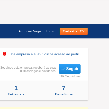
Anunciar Vaga
Login
Cadastrar CV
Esta empresa é sua? Solicite acesso ao perfil.
Seguindo esta empresa, receberá as suas
Seguir
últimas vagas e novidades.
189 Seguidores
1
7
Entrevista
Beneficios