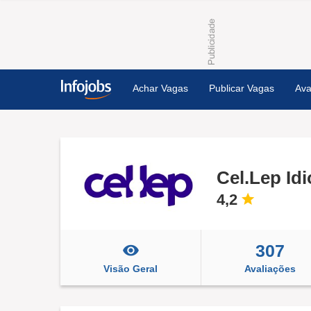
Achar Vagas
Publicar Vagas
Ava
Cel.Lep Id
4,2
307
Visão Geral
Avaliações