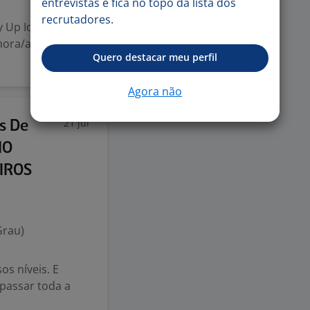
entrevistas e fica no topo da lista dos
recrutadores.
ey Up Idiomas
hora/aula: R$
Quero destacar meu perfil
Agora não
21 jul
s De
NO
IROS
Grau)
os níveis. E
 passar toda a