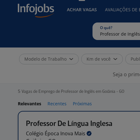
ACHAR VAGAS
AVALIAÇÕES DE
O quê?
Modelo de Trabalho
Km de você
Publ
Seja o prim
5
Vagas de Emprego de Professor de Inglês em Goiânia - GO
Relevantes
Recentes
Próximas
Professor De Língua Inglesa
Colégio Época Inova
Mais