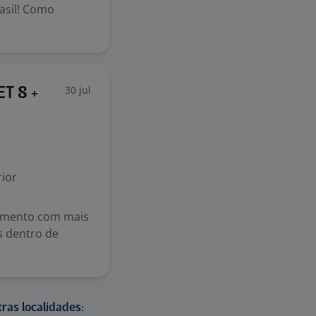
asil! Como
30 jul
ET 8 +
ior
imento com mais
s dentro de
ras localidades: