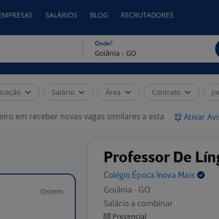
 EMPRESAS
SALÁRIOS
BLOG
RECRUTADORES
Onde?
icação
Salário
Área
Contrato
Jo
eiro em receber novas vagas similares a esta
Ativar Av
Professor De Lín
Colégio Época Inova
Mais
Goiânia - GO
Ontem
Salário a combinar
Presencial