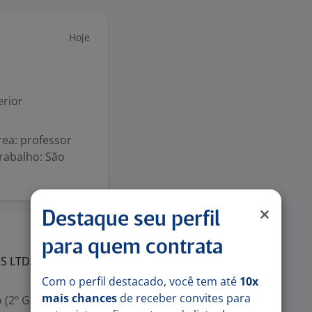
Hoje
rior
rea: professor
trabalho: São
Destaque seu perfil
1 ago
para quem contrata
IS
LTDA
Com o perfil destacado, você tem até
10x
mais chances
de receber convites para
 (2º Grau)