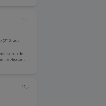
13 jul
 (2º Grau)
ofessor(a) de
um profissional
10 jul