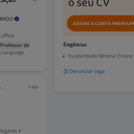
icação
ERADO
office
Professor de
Exigências
sh Language
Escolaridade Mínima: Ensino
Denunciar vaga
3 ago
e
 lugares e