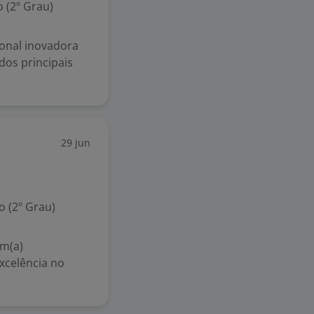
 (2º Grau)
ional inovadora
dos principais
29 jun
 (2º Grau)
m(a)
xcelência no