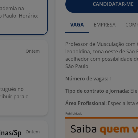
CANDIDATAR-ME
cademia na
o Paulo. Horário:
VAGA
EMPRESA
COMP
Professor de Musculação com Cr
Ontem
leopoldina, zona oeste de São 
acolhedor com possibilidade 
São Paulo
Número de vagas:
1
rtuguês no
Tipo de contrato e Jornada:
Efet
ibuir para o
Área Profissional:
Especialista 
Ontem
inas/Sp