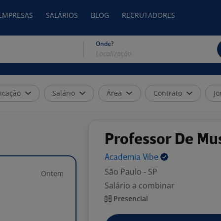
 EMPRESAS
SALÁRIOS
BLOG
RECRUTADORES
Onde?
icação
Salário
Área
Contrato
Jo
Professor De Mu
Academia
Vibe
São Paulo - SP
Ontem
Salário a combinar
Presencial