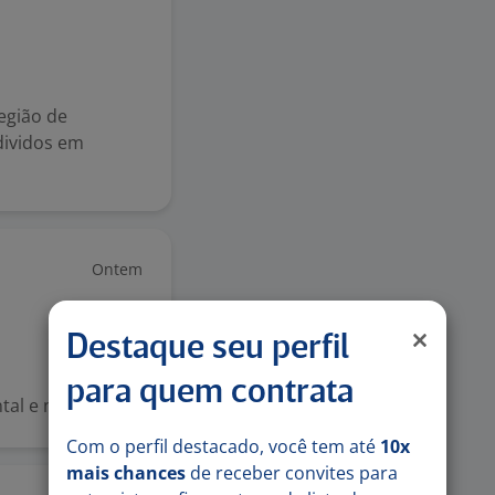
egião de
 dividos em
Ontem
Destaque seu perfil
para quem contrata
tal e médio
Com o perfil destacado, você tem até
10x
mais chances
de receber convites para