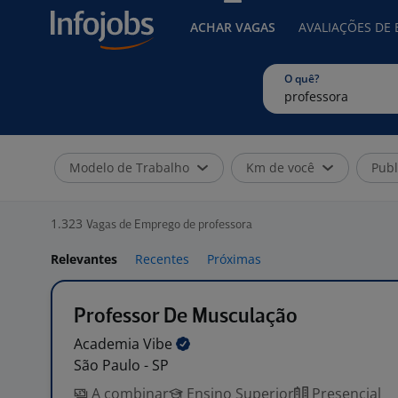
ACHAR VAGAS
AVALIAÇÕES DE
O quê?
Modelo de Trabalho
Km de você
Publ
1.323
Vagas de Emprego de professora
Relevantes
Recentes
Próximas
Professor De Musculação
Academia
Vibe
São Paulo - SP
A combinar
Ensino Superior
Presencial