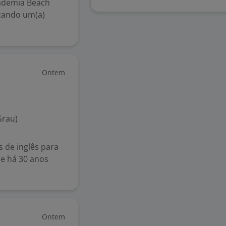
ademia Beach
scando um(a)
Ontem
Grau)
 de inglês para
ue há 30 anos
Ontem