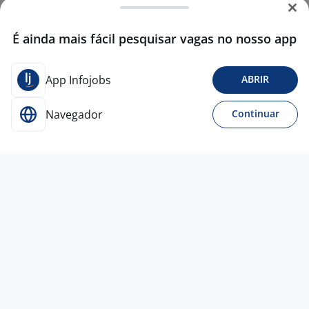
É ainda mais fácil pesquisar vagas no nosso app
App Infojobs
ABRIR
Navegador
Continuar
10 jun
Estagiário De Musculação - Gurupi/ TO
4,2
BLUEFIT
ACADEMIAS
Gurupi - TO
A combinar
Sem experiência
Ensino Superior
Presencial