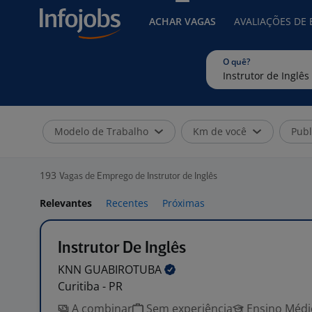
ACHAR VAGAS
AVALIAÇÕES DE
O quê?
Modelo de Trabalho
Km de você
Publ
193
Vagas de Emprego de Instrutor de Inglês
Relevantes
Recentes
Próximas
Instrutor De Inglês
KNN
GUABIROTUBA
Curitiba - PR
A combinar
Sem experiência
Ensino Médio