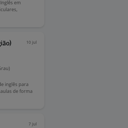
 Inglês em
iculares,
10 jul
gião)
Grau)
e inglês para
 aulas de forma
7 jul