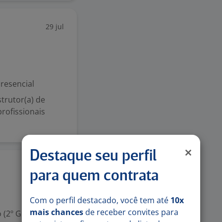
29 jul
resencial
trutor(a) de
rofissionais
Destaque seu perfil
24 jul
para quem contrata
Com o perfil destacado, você tem até
10x
mais chances
de receber convites para
 (2º Grau)