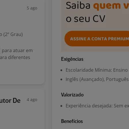
5 ago
 (2º Grau)
para atuar em
ara diferentes
Exigências
Escolaridade Mínima: Ensino
Inglês (Avançado), Portuguê
Valorizado
4 ago
rutor De
Experiência desejada: Sem e
Benefícios