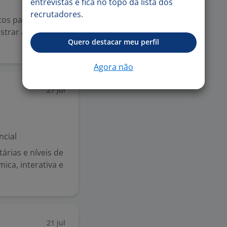
entrevistas e fica no topo da lista dos
recrutadores.
tos para a vaga
strar aulas de
Quero destacar meu perfil
Agora não
27 jul
ncial
tárias e níveis de
ica, interativa e
21 jul