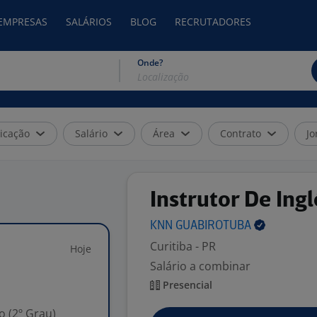
 EMPRESAS
SALÁRIOS
BLOG
RECRUTADORES
Onde?
icação
Salário
Área
Contrato
Jo
Instrutor De Ingl
KNN
GUABIROTUBA
Curitiba - PR
Hoje
Salário a combinar
Presencial
 (2º Grau)