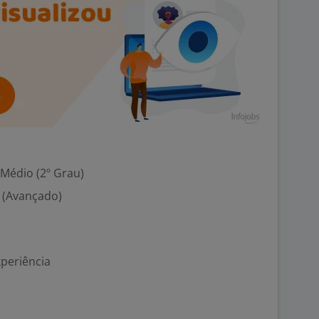
 Médio (2º Grau)
s (Avançado)
xperiência