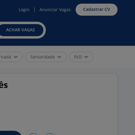
Cadastrar CV
Login
Anunciar Vagas
ACHAR VAGAS
rnada
Senioridade
PcD
ês