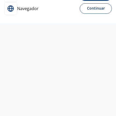
Navegador
Continuar
6 jul
Instrutor De Inglês
26755798000175
Belo Horizonte - MG
R$ 3.000,00 a R$ 10.000,00
Ensino Superior
Home office
17 jun
Professor De Inglês - Inglês Para
Aviação
English
Journey
Novo Hamburgo - RS