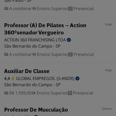
São Paulo - SP
A combinar
Ensino Superior
Presencial
Hoje
Professor (A) De Pilates – Action
360ºsenador Vergueiro
ACTION 360 FRANCHISING
LTDA
São Bernardo do Campo - SP
A combinar
Ensino Superior
Presencial
Hoje
Auxiliar De Classe
4,4
GLOBAL EMPREGOS.
(S-ANDR)
São Bernardo do Campo - SP
R$ 1.939,00
Ensino Superior
Presencial
Ontem
Professor De Musculação