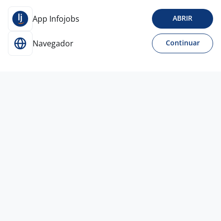
App Infojobs
ABRIR
Navegador
Continuar
Para Candidatos
Acesse o site de empregos líder e se candidate a
vagas adequadas ao seu perfil de forma fácil e
rápida.