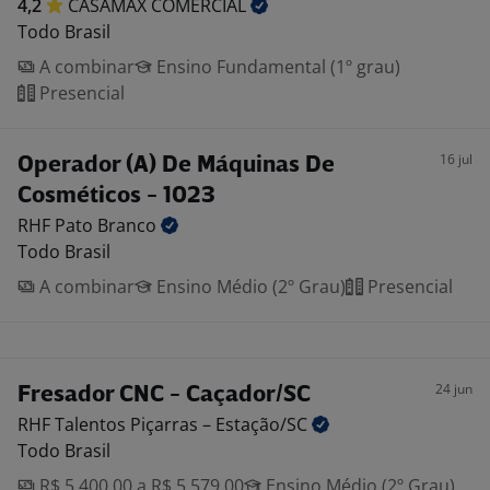
4,2
CASAMAX
COMERCIAL
Todo Brasil
A combinar
Ensino Fundamental (1º grau)
Presencial
16 jul
Operador (A) De Máquinas De
Cosméticos - 1023
RHF Pato
Branco
Todo Brasil
A combinar
Ensino Médio (2º Grau)
Presencial
24 jun
Fresador CNC - Caçador/SC
RHF Talentos Piçarras –
Estação/SC
Todo Brasil
R$ 5.400,00 a R$ 5.579,00
Ensino Médio (2º Grau)