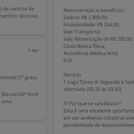
o de centros de
Remuneração e benefícios:
esenhos técnicos;
Salário: R$ 2.800,00;
Insalubridade: R$ 324,00;
Vale Transporte;
Vale Alimentação de R$ 200,00;
Cesta Básica física;
3 ago
Assistência Médica Amil;
PLR.
Horário
mental (1º grau)
1 Vaga Turno A: Segunda à Sext
alternado (05:30 às 09:30).
 Barueri/SP Você
a uma
?? Por que se candidatar?
Esta é uma excelente oportuni
em um ambiente industrial est
possibilidade de desenvolvimen