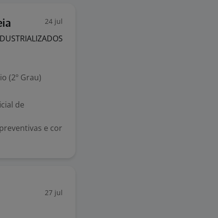
24 jul
eia
NDUSTRIALIZADOS
o (2º Grau)
cial de
 preventivas e cor
27 jul