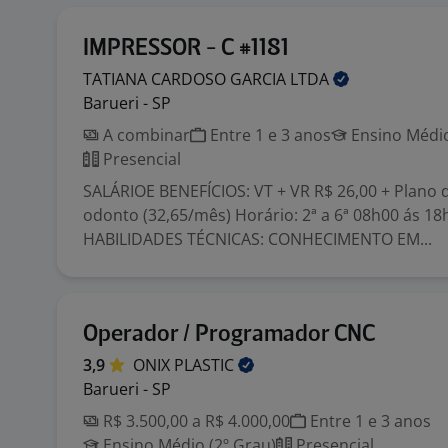
IMPRESSOR - C #1181
TATIANA CARDOSO GARCIA
LTDA
Barueri - SP
A combinar
Entre 1 e 3 anos
Ensino Médio
Presencial
SALÁRIOE BENEFÍCIOS: VT + VR R$ 26,00 + Plano 
odonto (32,65/mês) Horário: 2ª a 6ª 08h00 ás 18
HABILIDADES TÉCNICAS: CONHECIMENTO EM...
Operador / Programador CNC
3,9
ONIX
PLASTIC
Barueri - SP
R$ 3.500,00 a R$ 4.000,00
Entre 1 e 3 anos
Ensino Médio (2º Grau)
Presencial