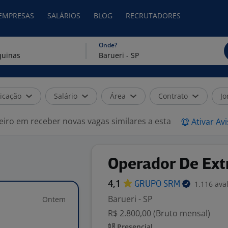
 EMPRESAS
SALÁRIOS
BLOG
RECRUTADORES
Onde?
icação
Salário
Área
Contrato
Jo
eiro em receber novas vagas similares a esta
Ativar Av
Operador De Ext
4,1
1.116 ava
GRUPO
SRM
Barueri - SP
Ontem
R$ 2.800,00 (Bruto mensal)
Presencial