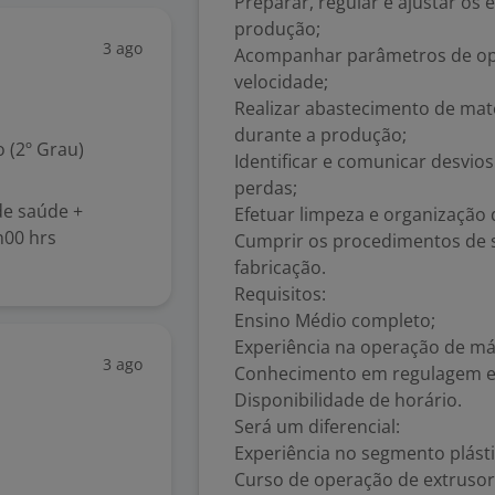
Preparar, regular e ajustar o
produção;
3 ago
Acompanhar parâmetros de op
velocidade;
Realizar abastecimento de mat
durante a produção;
 (2º Grau)
Identificar e comunicar desvio
perdas;
de saúde +
Efetuar limpeza e organização
h00 hrs
Cumprir os procedimentos de s
fabricação.
Requisitos:
Ensino Médio completo;
Experiência na operação de má
3 ago
Conhecimento em regulagem e 
Disponibilidade de horário.
Será um diferencial:
Experiência no segmento plásti
Curso de operação de extrusora