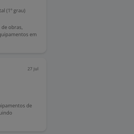
l (1º grau)
 de obras,
 equipamentos em
27 jul
uipamentos de
guindo