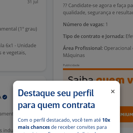
31 jul
?? Candidate-se agora e faça
qualidade, segurança e resulta
Número de vagas:
1
mental (1º grau)
Tipo de contrato e Jornada:
Efe
la 6x1 - Unidade
Área Profissional:
Operacional e
 e vegetais,
Máquinas
30 jul
Destaque seu perfil
A
para quem contrata
mental (1º grau)
Com o perfil destacado, você tem até
10x
mais chances
de receber convites para
 industriais,