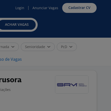
Cadastrar CV
Login
Anunciar Vagas
ACHAR VAGAS
rnada
Senioridade
PcD
iso de Vagas
rusora
liações