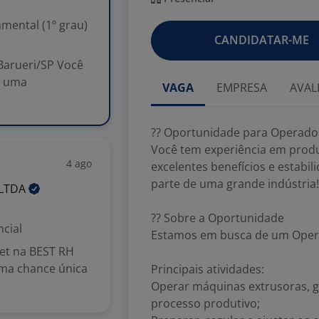
mental (1º grau)
CANDIDATAR-ME
Barueri/SP Você
a uma
VAGA
EMPRESA
AVAL
?? Oportunidade para Operador
Você tem experiência em prod
4 ago
excelentes benefícios e estabil
parte de uma grande indústria!
LTDA
?? Sobre a Oportunidade
cial
Estamos em busca de um Opera
et na BEST RH
a chance única
Principais atividades:
Operar máquinas extrusoras, 
processo produtivo;