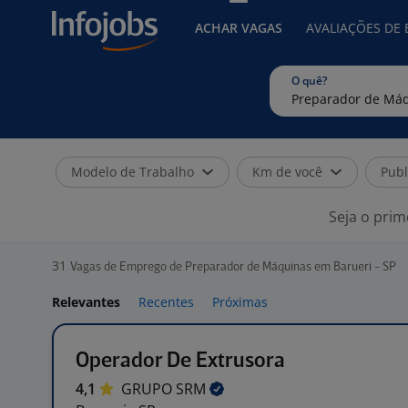
ACHAR VAGAS
AVALIAÇÕES DE
O quê?
Modelo de Trabalho
Km de você
Publ
Seja o prim
31
Vagas de Emprego de Preparador de Máquinas em Barueri - SP
Relevantes
Recentes
Próximas
Operador De Extrusora
4,1
GRUPO
SRM