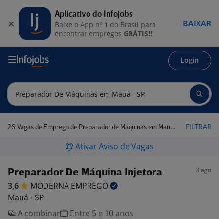
Aplicativo do Infojobs
BAIXAR
Baixe o App nº 1 do Brasil para
encontrar empregos
GRÁTIS!!
Login
26
FILTRAR
Vagas de Emprego de Preparador de Máquinas em Mauá - SP
Ativar Aviso de Vagas
3 ago
Preparador De Máquina Injetora
3,6
MODERNA
EMPREGO
Mauá - SP
A combinar
Entre 5 e 10 anos