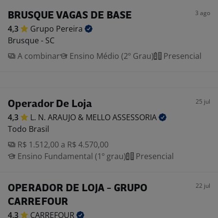
3 ago
BRUSQUE VAGAS DE BASE
4,3
Grupo
Pereira
Brusque - SC
A combinar
Ensino Médio (2º Grau)
Presencial
25 jul
Operador De Loja
4,3
L. N. ARAUJO & MELLO
ASSESSORIA
Todo Brasil
R$ 1.512,00 a R$ 4.570,00
Ensino Fundamental (1º grau)
Presencial
22 jul
OPERADOR DE LOJA - GRUPO
CARREFOUR
4,3
CARREFOUR