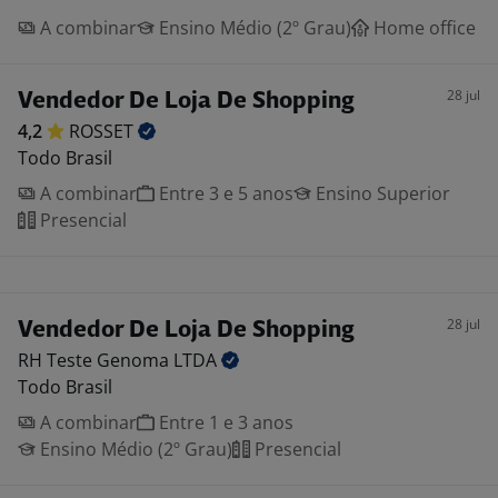
A combinar
Ensino Médio (2º Grau)
Home office
28 jul
Vendedor De Loja De Shopping
4,2
ROSSET
Todo Brasil
A combinar
Entre 3 e 5 anos
Ensino Superior
Presencial
28 jul
Vendedor De Loja De Shopping
RH Teste Genoma
LTDA
Todo Brasil
A combinar
Entre 1 e 3 anos
Ensino Médio (2º Grau)
Presencial