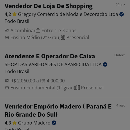
29 jun
Vendedor De Loja De Shopping
4,2
Gregory Comércio de Moda e Decoração
Ltda
Todo Brasil
A combinar
Entre 1 e 3 anos
Ensino Médio (2º Grau)
Presencial
Ontem
Atendente E Operador De Caixa
SHOP DAS VARIEDADES DE APARECIDA
LTDA
Todo Brasil
R$ 2.060,00 a R$ 4.000,00
Ensino Fundamental (1º grau)
Presencial
4 ago
Vendedor Empório Madero ( Paraná E
Rio Grande Do Sul)
4,3
Grupo
Madero
Todo Brasil