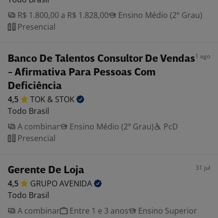
R$ 1.800,00 a R$ 1.828,00
Ensino Médio (2º Grau)
Presencial
1 ago
Banco De Talentos Consultor De Vendas
- Afirmativa Para Pessoas Com
Deficiência
4,5
TOK &
STOK
Todo Brasil
A combinar
Ensino Médio (2º Grau)
PcD
Presencial
31 jul
Gerente De Loja
4,5
GRUPO
AVENIDA
Todo Brasil
A combinar
Entre 1 e 3 anos
Ensino Superior