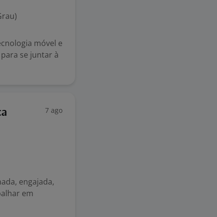
Grau)
ecnologia móvel e
para se juntar à
7 ago
ca
nada, engajada,
balhar em