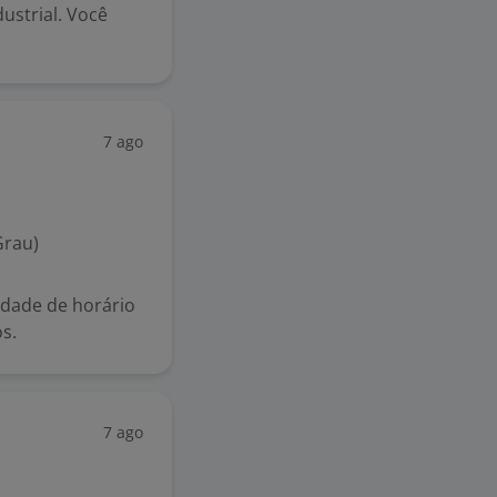
ustrial. Você
7 ago
Grau)
lidade de horário
s.
7 ago