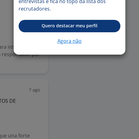
entrevistas e fica no topo da lista dos
7 ago
recrutadores.
Quero destacar meu perfil
Agora não
ara integrar
 responsável por
7 ago
TOS DE
que una forte