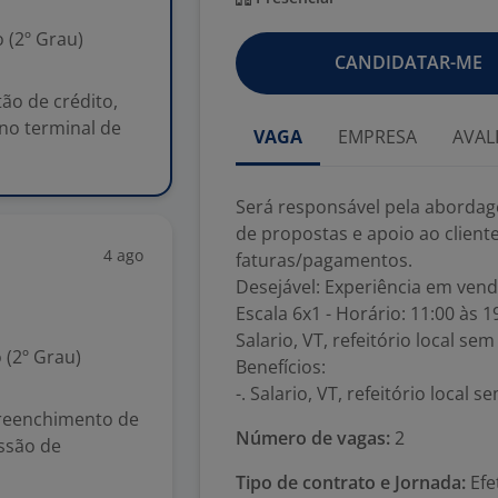
 (2º Grau)
CANDIDATAR-ME
ão de crédito,
no terminal de
VAGA
EMPRESA
AVAL
Será responsável pela abordag
de propostas e apoio ao client
4 ago
faturas/pagamentos.
Desejável: Experiência em vend
Escala 6x1 - Horário: 11:00 às 1
Salario, VT, refeitório local se
 (2º Grau)
Benefícios:
-. Salario, VT, refeitório local 
preenchimento de
Número de vagas:
2
issão de
Tipo de contrato e Jornada:
Efe