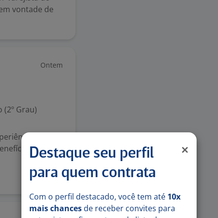
 tem vontade de
Ontem
 (2º Grau)
eriência em
enefícios. Para
Destaque seu perfil
para quem contrata
Com o perfil destacado, você tem até
10x
mais chances
de receber convites para