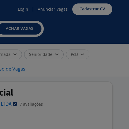
Cadastrar CV
Login
Anunciar Vagas
ACHAR VAGAS
rnada
Senioridade
PcD
iso de Vagas
ial
7 avaliações
A
LTDA