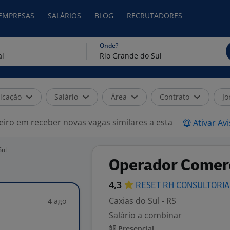
 EMPRESAS
SALÁRIOS
BLOG
RECRUTADORES
Onde?
icação
Salário
Área
Contrato
Jo
eiro em receber novas vagas similares a esta
Ativar Av
Sul
Operador Comerc
4,3
RESET RH CONSULTORI
Caxias do Sul - RS
4 ago
Salário a combinar
Presencial