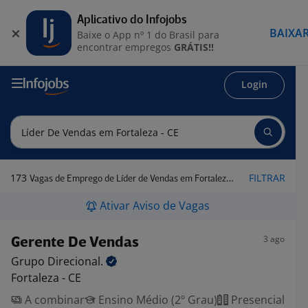
Aplicativo do Infojobs
BAIXA
Baixe o App nº 1 do Brasil para
encontrar empregos
GRÁTIS!!
Login
173
FILTRAR
Vagas de Emprego de Líder de Vendas em Fortaleza - CE
Ativar Aviso de Vagas
3 ago
Gerente De Vendas
Grupo
Direcional.
Fortaleza - CE
A combinar
Ensino Médio (2º Grau)
Presencial