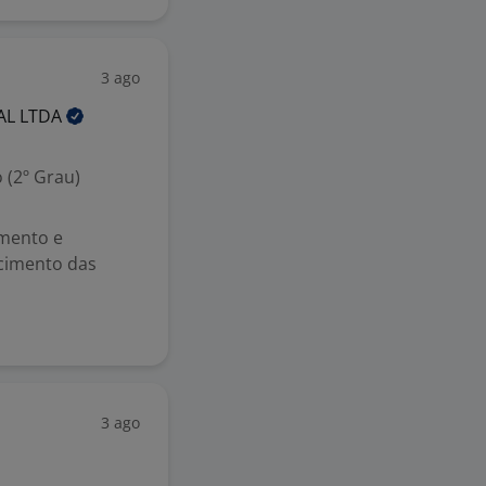
3 ago
AL
LTDA
 (2º Grau)
imento e
scimento das
3 ago