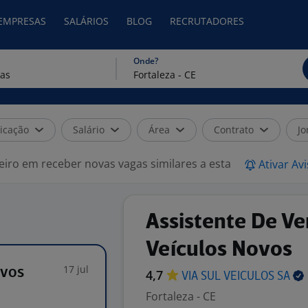
 EMPRESAS
SALÁRIOS
BLOG
RECRUTADORES
Onde?
icação
Salário
Área
Contrato
Jo
eiro em receber novas vagas similares a esta
Ativar Av
Assistente De V
Veículos Novos
17 jul
ovos
4,7
VIA SUL VEICULOS
SA
Fortaleza - CE