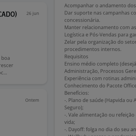
Acompanhar o andamento dos pe
Dar suporte nas campanhas co
26 jun
CADO)
concessionária.
Manter relacionamento com as 
Logística e Pós-Vendas para ga
Zelar pela organização do set
procedimentos internos.
Requisitos
m boa
Ensino médio completo (desej
rescer
Administração, Processos Geren
...
Experiência com rotinas admini
Conhecimento do Pacote Office
Benefícios:
-. Plano de saúde (Hapvida ou 
Ontem
Seguro);
-. Vale alimentação ou refeição
vida;
-. Dayoff: folga no dia do seu a