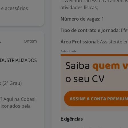
-. Wellhub : acesso a academias
atividades físicas;
 e acessórios
Número de vagas:
1
Tipo de contrato e Jornada:
Efe
Ontem
Área Profissional:
Assistente e
-
NDUSTRIALIZADOS
 (2º Grau)
 Aqui na Cobasi,
aixonados pela
Exigências