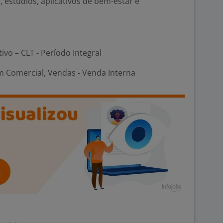
, estúdios, aplicativos de bem-estar e
tivo – CLT - Período Integral
m Comercial, Vendas - Venda Interna