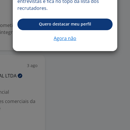
entrevistas e fica no topo da lista dos
recrutadores.
Quero destacar meu perfil
ometido(a),
integrar nossa
Agora não
3 ago
AL
LTDA
cial
es comerciais da
e