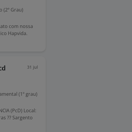
 (2º Grau)
ntato com nossa
ico Hapvida.
31 jul
cd
mental (1º grau)
IA (PcD) Local:
ras ?? Sargento