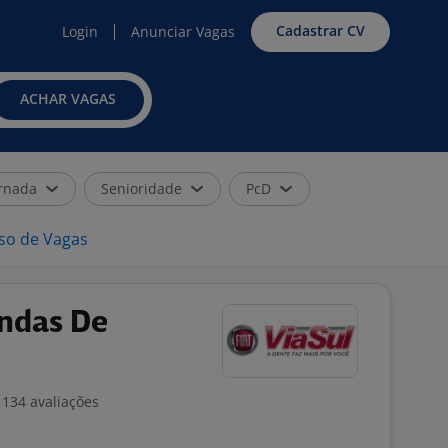
Cadastrar CV
Login
Anunciar Vagas
ACHAR VAGAS
rnada
Senioridade
PcD
iso de Vagas
endas De
134 avaliações