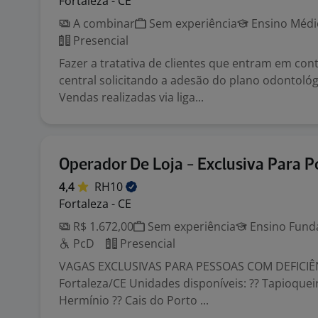
Fortaleza - CE
A combinar
Sem experiência
Ensino Médio
Presencial
Fazer a tratativa de clientes que entram em co
central solicitando a adesão do plano odontológ
Vendas realizadas via liga...
Operador De Loja - Exclusiva Para P
4,4
RH10
Fortaleza - CE
R$ 1.672,00
Sem experiência
Ensino Funda
PcD
Presencial
VAGAS EXCLUSIVAS PARA PESSOAS COM DEFICIÊNC
Fortaleza/CE Unidades disponíveis: ?? Tapioquei
Hermínio ?? Cais do Porto ...