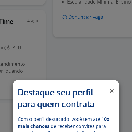
Escolaridade Mínima: Ensino
Denunciar vaga
4 ago
 Time
au)
PcD
endimento
r, quando
Destaque seu perfil
para quem contrata
3 ago
Com o perfil destacado, você tem até
10x
mais chances
de receber convites para