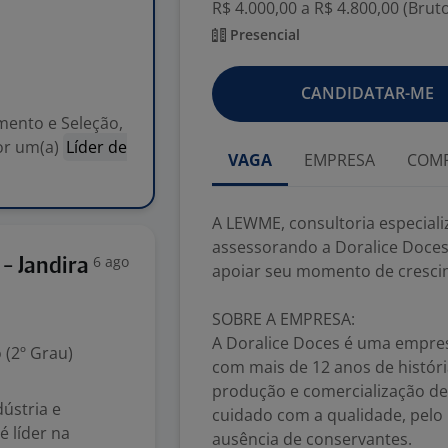
R$ 4.000,00 a R$ 4.800,00 (Brut
Presencial
CANDIDATAR-ME
mento e Seleção,
or um(a)
Líder de
VAGA
EMPRESA
COMP
A LEWME, consultoria especial
assessorando a Doralice Doces
6 ago
- Jandira
apoiar seu momento de crescim
SOBRE A EMPRESA:
A Doralice Doces é uma empres
 (2º Grau)
com mais de 12 anos de histór
produção e comercialização de
ústria e
cuidado com a qualidade, pelo 
é líder na
ausência de conservantes.