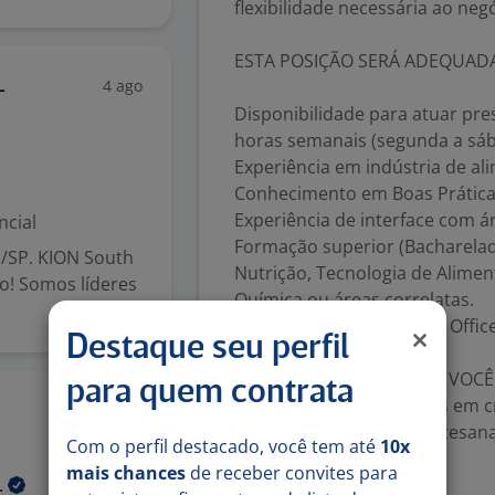
flexibilidade necessária ao neg
ESTA POSIÇÃO SERÁ ADEQUADA
4 ago
-
Disponibilidade para atuar pr
horas semanais (segunda a sá
Experiência em indústria de al
Conhecimento em Boas Práticas
Experiência de interface com á
ncial
Formação superior (Bacharela
a/SP. KION South
Nutrição, Tecnologia de Alime
! Somos líderes
Química ou áreas correlatas.
Conhecimento do pacote Office
Destaque seu perfil
SERÁ UM DIFERENCIAL SE VOCÊ
para quem contrata
Experiência em empresas em cr
4 ago
Vivência em produção artesan
Com o perfil destacado, você tem até
10x
automação.
mais chances
de receber convites para
.