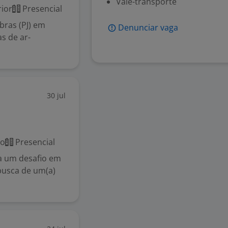
Vale-transporte
ior
Presencial
ras (PJ) em
Denunciar vaga
s de ar-
30 jul
co
Presencial
a um desafio em
busca de um(a)