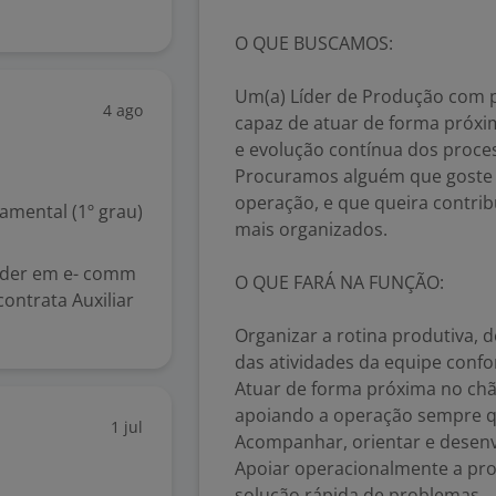
O QUE BUSCAMOS:
Um(a) Líder de Produção com p
4 ago
capaz de atuar de forma próxi
e evolução contínua dos proce
Procuramos alguém que goste 
operação, e que queira contrib
mental (1º grau)
mais organizados.
líder em e- comm
O QUE FARÁ NA FUNÇÃO:
contrata Auxiliar
Organizar a rotina produtiva, d
das atividades da equipe conf
Atuar de forma próxima no chão
apoiando a operação sempre q
1 jul
Acompanhar, orientar e desenv
Apoiar operacionalmente a prod
solução rápida de problemas.