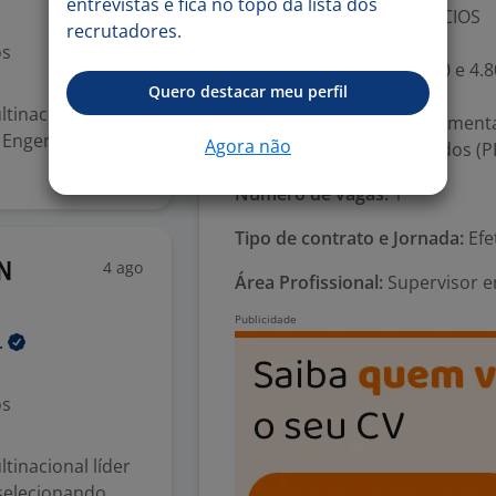
entrevistas e fica no topo da lista dos
REMUNERAÇÃO E BENEFÍCIOS
recrutadores.
Contratação CLT
os
Remuneração entre 4.000 e 4.8
Quero destacar meu perfil
perfil.
inacional líder
Vale Transporte e Vale Alimen
 Engenheiro(a)
Agora não
Participação nos Resultados (P
Número de vagas:
1
Tipo de contrato e Jornada:
Efe
4 ago
N
Área Profissional:
Supervisor em
.
os
inacional líder
 selecionando