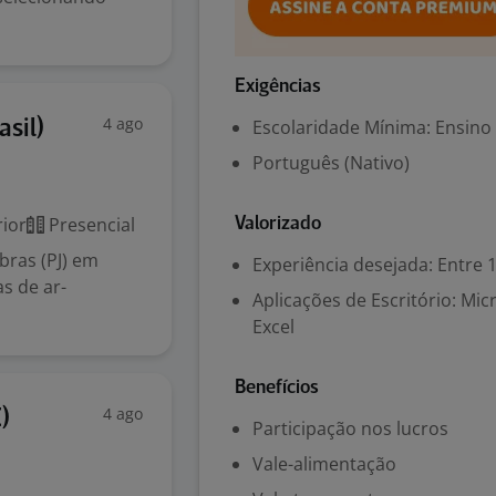
Exigências
4 ago
Escolaridade Mínima: Ensino
sil)
Português (Nativo)
ior
Presencial
Valorizado
ras (PJ) em
Experiência desejada: Entre 1
s de ar-
Aplicações de Escritório: Mi
Excel
Benefícios
4 ago
)
Participação nos lucros
Vale-alimentação