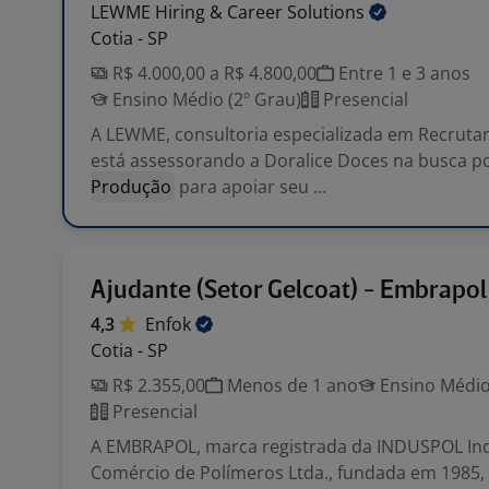
LEWME Hiring & Career
Solutions
Cotia - SP
R$ 4.000,00 a R$ 4.800,00
Entre 1 e 3 anos
Ensino Médio (2º Grau)
Presencial
A LEWME, consultoria especializada em Recruta
está assessorando a Doralice Doces na busca p
Produção
para apoiar seu ...
Ajudante (Setor Gelcoat) - Embrapol 
4,3
Enfok
Cotia - SP
R$ 2.355,00
Menos de 1 ano
Ensino Médio
Presencial
A EMBRAPOL, marca registrada da INDUSPOL Ind
Comércio de Polímeros Ltda., fundada em 1985, 