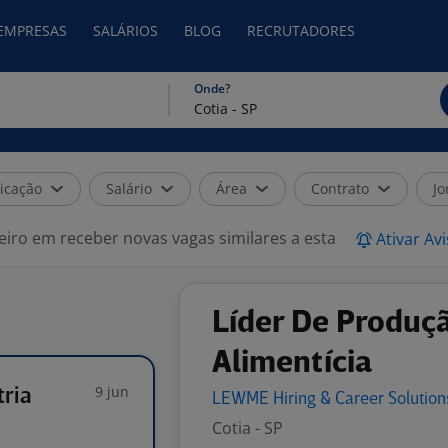
 EMPRESAS
SALÁRIOS
BLOG
RECRUTADORES
Onde?
icação
Salário
Área
Contrato
Jo
eiro em receber novas vagas similares a esta
Ativar Av
Líder De Produçã
Alimentícia
9 jun
tria
LEWME Hiring & Career
Solutio
Cotia - SP