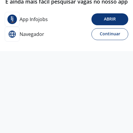
É ainda mais fácil pesquisar vagas no nosso app
App Infojobs
ABRIR
Navegador
Continuar
30 jul
Coordenador De Operações Avícolas
VH ASSESSORIA EMPRESARIAL
LTDA
Todo Brasil
A combinar
Entre 3 e 5 anos
Curso Técnico
Presencial