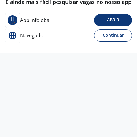
É ainda mais fácil pesquisar vagas no nosso app
App Infojobs
ABRIR
Navegador
Continuar
Para Candidatos
Acesse o site de empregos líder e se candidate a
vagas adequadas ao seu perfil de forma fácil e
rápida.