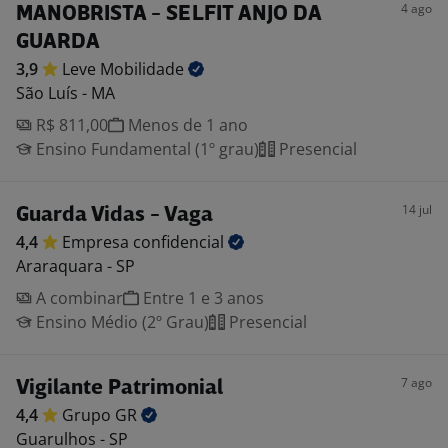
4 ago
MANOBRISTA - SELFIT ANJO DA
GUARDA
3,9
Leve
Mobilidade
São Luís - MA
R$ 811,00
Menos de 1 ano
Ensino Fundamental (1º grau)
Presencial
14 jul
Guarda Vidas - Vaga
4,4
Empresa
confidencial
Araraquara - SP
A combinar
Entre 1 e 3 anos
Ensino Médio (2º Grau)
Presencial
7 ago
Vigilante Patrimonial
4,4
Grupo
GR
Guarulhos - SP