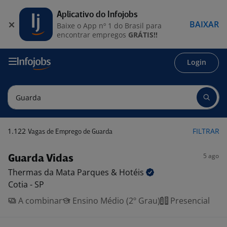
Aplicativo do Infojobs
BAIXAR
Baixe o App nº 1 do Brasil para
encontrar empregos
GRÁTIS!!
Login
1.122
FILTRAR
Vagas de Emprego de Guarda
5 ago
Guarda Vidas
Thermas da Mata Parques &
Hotéis
Cotia - SP
A combinar
Ensino Médio (2º Grau)
Presencial