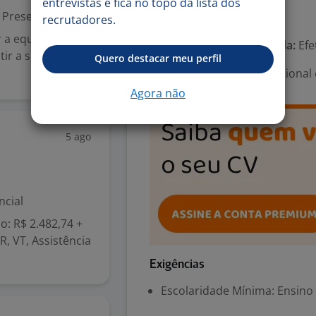
entrevistas e fica no topo da lista dos
Presencial
Número de vagas:
1
recrutadores.
 a equipe da
Tipo de contrato e Jornada:
Efe
tir a segurança,
Quero destacar meu perfil
Área Profissional:
Operacional 
Agora não
5 ago
ncial
: R$ 2.482,74 +
R, VT, Assistência
Exigências
Escolaridade Mínima: Ensino