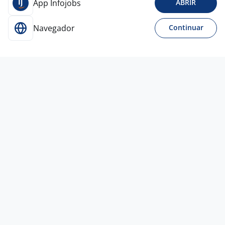
App Infojobs
ABRIR
Navegador
Continuar
3 jul
ANALISTA DE INTELIGÊNCIA
COMERCIAL PLENO | DADOS
4,1
MEGA G
ALIMENTOS
Vargem Grande Paulista - SP
A combinar
Entre 3 e 5 anos
Ensino Superior
Presencial
2 jul
Subgerente De Restaurante