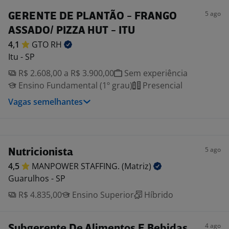
5 ago
GERENTE DE PLANTÃO - FRANGO
ASSADO/ PIZZA HUT - ITU
4,1
GTO
RH
Itu - SP
R$ 2.608,00 a R$ 3.900,00
Sem experiência
Ensino Fundamental (1º grau)
Presencial
Vagas semelhantes
5 ago
Nutricionista
4,5
MANPOWER STAFFING.
(Matriz)
Guarulhos - SP
R$ 4.835,00
Ensino Superior
Híbrido
4 ago
Subgerente De Alimentos E Bebidas