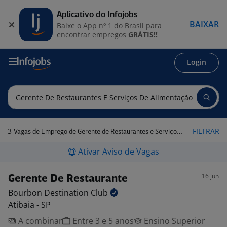
Aplicativo do Infojobs
BAIXAR
Baixe o App nº 1 do Brasil para
encontrar empregos
GRÁTIS!!
Login
3
FILTRAR
Vagas de Emprego de Gerente de Restaurantes e Serviços de Alimentação em Atibaia - SP
Ativar Aviso de Vagas
16 jun
Gerente De Restaurante
Bourbon Destination
Club
Atibaia - SP
A combinar
Entre 3 e 5 anos
Ensino Superior