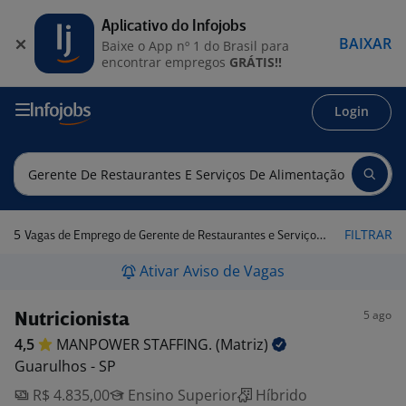
Aplicativo do Infojobs
BAIXAR
Baixe o App nº 1 do Brasil para
encontrar empregos
GRÁTIS!!
Login
5
FILTRAR
Vagas de Emprego de Gerente de Restaurantes e Serviços de Alimentação em Guarulhos - SP
Ativar Aviso de Vagas
5 ago
Nutricionista
4,5
MANPOWER STAFFING.
(Matriz)
Guarulhos - SP
R$ 4.835,00
Ensino Superior
Híbrido