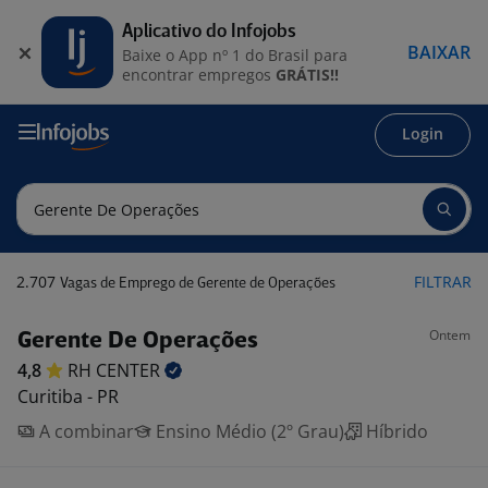
Aplicativo do Infojobs
BAIXAR
Baixe o App nº 1 do Brasil para
encontrar empregos
GRÁTIS!!
Login
2.707
FILTRAR
Vagas de Emprego de Gerente de Operações
Ontem
Gerente De Operações
4,8
RH
CENTER
Curitiba - PR
A combinar
Ensino Médio (2º Grau)
Híbrido