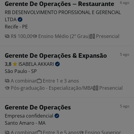
6 ago
Gerente De Operações – Restaurante
RB DESENVOLVIMENTO PROFISSIONAL E GERENCIAL
LTDA
Recife - PE
R$ 100,00
Ensino Médio (2º Grau)
Presencial
5 ago
Gerente De Operações & Expansão
3,8
ISABELA
AKKARI
São Paulo - SP
A combinar
Entre 1 e 3 anos
Pós-graduação - Especialização/MBA
Presencial
5 ago
Gerente De Operações
Empresa
confidencial
Santo Amaro - MA
A combinar
Entre 3 e 5 anos
Ensino Superior