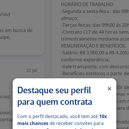
HORÁRIO DE TRABALHO:
-Segunda a sexta-feira : das 09
Grau)
almoço;
-Terças-feiras: das 09h00 às 2
os em busca de
-Contrato CLT de 44 horas se
uipe,
trimestralmente mediante acordo
REMUNERAÇÃO E BENEFÍCIOS:
-Salário: R$ 3.900,00 a R$ 4.20
conforme experiência;
-Vale-transporte, com desconto
22 jul
-Benefícios estéticos a partir 
de pele + IPL + CmSlim;
-Benefícios estéticos a partir d
Destaque seu perfil
anuais + Botox terço superior +
Grau)
-Reconhecimento especial em 
para quem contrata
-Treinamentos incluídos para d
ovos talentos
NOSSA CULTURA:
Com o perfil destacado, você tem até
10x
portunidade real
-Ambiente de trabalho refinado
mais chances
de receber convites para
-Equipe enxuta e comprometid