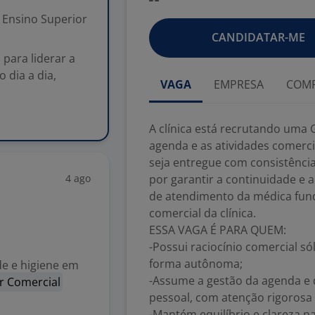
Ensino Superior
CANDIDATAR-ME
 para liderar a
 dia a dia,
VAGA
EMPRESA
COMP
A clínica está recrutando uma G
agenda e as atividades comerci
seja entregue com consistência 
4 ago
por garantir a continuidade e 
de atendimento da médica fund
comercial da clínica.
ESSA VAGA É PARA QUEM:
-Possui raciocínio comercial s
forma autônoma;
e e higiene em
-Assume a gestão da agenda e 
r Comercial
pessoal, com atenção rigorosa 
-Mantém equilíbrio e clareza n