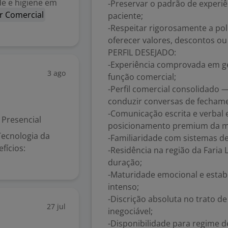
e e higiene em
-Preservar o padrão de experi
r Comercial
paciente;
-Respeitar rigorosamente a polí
oferecer valores, descontos ou
PERFIL DESEJADO:
-Experiência comprovada em ge
3 ago
função comercial;
-Perfil comercial consolidado 
conduzir conversas de fecham
-Comunicação escrita e verbal 
Presencial
posicionamento premium da m
Tecnologia da
-Familiaridade com sistemas de 
fícios:
-Residência na região da Faria
duração;
-Maturidade emocional e estab
intenso;
-Discrição absoluta no trato de
27 jul
inegociável;
-Disponibilidade para regime d