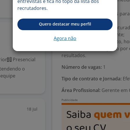
entrevistas e fica no topo da lista dos
respeitados;
recrutadores.
-Protocolos estabelecidos para 
operação;
Quero destacar meu perfil
-Reuniões semanais estruturad
22 jul
feiras ao final do expediente;
Agora não
-Cultura de feedback direto, ho
-Reconhecimento objetivo por
resultados.
ior
Presencial
Número de vagas:
1
atendendo o
 equipe
Tipo de contrato e Jornada:
Efe
Área Profissional:
Gerente em C
18 jul