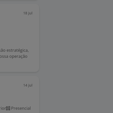
18 jul
ão estratégica,
 nossa operação
14 jul
ior
Presencial