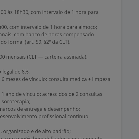
h00 às 18h30, com intervalo de 1 hora para
0h00, com intervalo de 1 hora para almoço;
manais, com banco de horas compensado
 formal (art. 59, §2º da CLT).
0,00 mensais (CLT — carteira assinada),
 legal de 6%;
de 6 meses de vínculo: consulta médica + limpeza
e 1 ano de vínculo: acrescidos de 2 consultas
 soroterapia;
marcos de entrega e desempenho;
esenvolvimento profissional contínuo.
, organizado e de alto padrão;
a, com papéis bem definidos e mutuamente