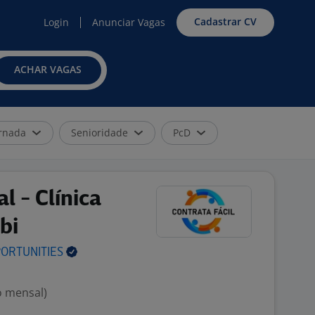
Cadastrar CV
Login
Anunciar Vagas
ACHAR VAGAS
rnada
Senioridade
PcD
l - Clínica
bi
ORTUNITIES
o mensal)