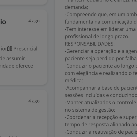
demanda;
-Compreende que, em um ambi
4 ago
fundamenta na comunicação de
io
-Tem interesse em liderar uma 
profissional de longo prazo.
RESPONSABILIDADES:
ior
Presencial
-Gerenciar a operação e a ag
 de assumir
paciente seja perdido por falh
nidade oferece
-Conduzir o paciente ao longo
com elegância e realizando o 
médica;
-Acompanhar a base de pacient
sessões incluídas e conduzind
4 ago
-Manter atualizados o controle
no sistema de gestão;
-Coordenar a recepção e super
tempo de resposta alinhado ao 
-Conduzir a reativação de paci