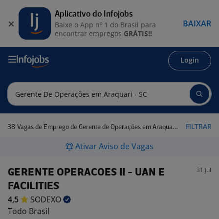
Aplicativo do Infojobs
BAIXAR
Baixe o App nº 1 do Brasil para
encontrar empregos
GRÁTIS!!
Login
38
FILTRAR
Vagas de Emprego de Gerente de Operações em Araquari - SC
Ativar Aviso de Vagas
31 jul
GERENTE OPERACOES II - UAN E
FACILITIES
4,5
SODEXO
Todo Brasil