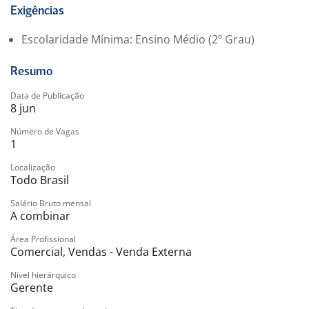
Você terá acesso a programas de desenvolvimento
Exigências
profissional
Escolaridade Mínima: Ensino Médio (2º Grau)
Ambiente de trabalho colaborativo e dinâmico
Oportunidades de crescimento dentro da empresa
Resumo
O cargo oferece oportunidades de desenvolvimento e
Data de Publicação
8 jun
crescimento profissional.
Número de Vagas
1
Localização
Todo Brasil
Salário Bruto mensal
A combinar
Área Profissional
Comercial, Vendas - Venda Externa
Nível hierárquico
Gerente