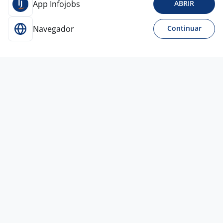
App Infojobs
ABRIR
Navegador
Continuar
Hoje
Vendas - Home Office - Trabalhe De
Casa
3,4
New Vision
Edtech
Todo Brasil
R$ 3.000,00 a R$ 5.000,00
Ensino Médio (2º Grau)
Home office
Vagas semelhantes