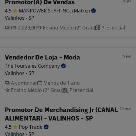
20 jul
Promotor(A) De Vendas
4,5
MANPOWER STAFFING.
(Matriz)
Valinhos - SP
R$ 2.229,00
Ensino Médio (2º Grau)
Presencial
15 jun
Vendedor De Loja - Moda
The Foursales
Company
Valinhos - SP
A combinar
Menos de 1 ano
Ensino Médio (2º Grau)
Presencial
12 mai
Promotor De Merchandising Jr (CANAL
ALIMENTAR) - VALINHOS - SP
4,5
Pop
Trade
Valinhos - SP