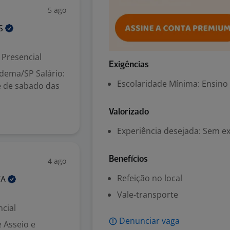
5 ago
IS
Presencial
Exigências
adema/SP Salário:
Escolaridade Mínima: Ensino
e de sabado das
Valorizado
Experiência desejada: Sem e
Benefícios
4 ago
Refeição no local
VA
Vale-transporte
cial
Denunciar vaga
 Asseio e