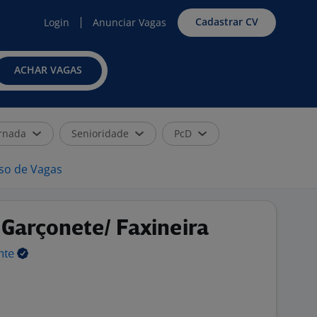
Cadastrar CV
Login
Anunciar Vagas
ACHAR VAGAS
rnada
Senioridade
PcD
iso de Vagas
 Garçonete/ Faxineira
nte