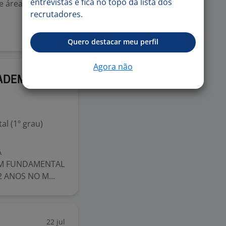
entrevistas e fica no topo da lista dos
 e áreas externas
recrutadores.
Quero destacar meu perfil
Agora não
23 jul
DIADEMA
l (1º grau)
A
COM FUNDAMENTAL
 ANOS NO M...
22 jul