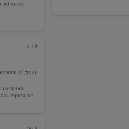
 interesse.
31 jul
mental (1º grau)
 em estender
r de Limpeza em
29 jul