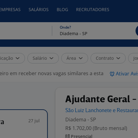
 EMPRESAS
SALÁRIOS
BLOG
RECRUTADORES
Onde?
icação
Salário
Área
Contrato
Jo
eiro em receber novas vagas similares a esta
Ativar Av
Ajudante Geral -
São Luiz Lanchonete e
Restaura
Diadema - SP
27 jul
ra
R$ 1.702,00 (Bruto mensal)
Presencial