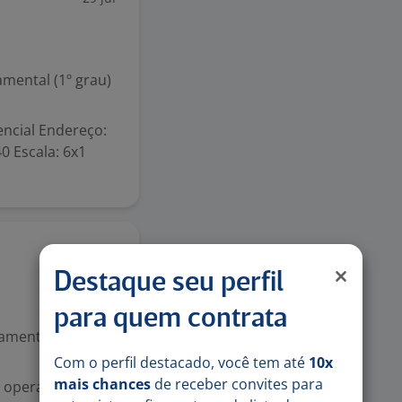
mental (1º grau)
ncial Endereço:
0 Escala: 6x1
23 jul
Destaque seu perfil
para quem contrata
mental (1º grau)
Com o perfil destacado, você tem até
10x
mais chances
de receber convites para
 operacionais, da