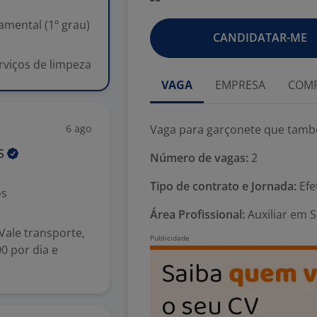
mental (1º grau)
CANDIDATAR-ME
rviços de limpeza
VAGA
EMPRESA
COMP
6 ago
Vaga para garçonete que també
IS
Número de vagas:
2
Tipo de contrato e Jornada:
Efe
os
Área Profissional:
Auxiliar em S
 Vale transporte,
0 por dia e